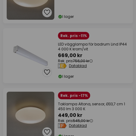
I lager
Rek. pris -11%
LED vägglampa för badrum Lind IP44
4 000 K krom/vit
669,00 kr
Rek. pris
756,00 kr
Datablad
I lager
Rek. pris -17%
Taklampa Altona, sensor, Ø33,7 cm 1
450 lm 3 000 K
449,00 kr
Rek. pris
545,00 kr
Datablad