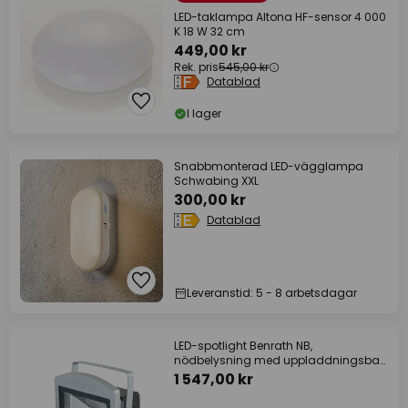
LED-taklampa Altona HF-sensor 4 000
K 18 W 32 cm
449,00 kr
Rek. pris
545,00 kr
Datablad
I lager
Snabbmonterad LED-vägglampa
Schwabing XXL
300,00 kr
Datablad
Leveranstid: 5 - 8 arbetsdagar
LED-spotlight Benrath NB,
nödbelysning med uppladdningsbart
batteri
1 547,00 kr