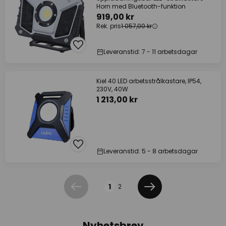
Horn med Bluetooth-funktion
919,00 kr
Rek. pris
1 057,00 kr
Leveranstid: 7 - 11 arbetsdagar
Kiel 40 LED arbetsstrålkastare, IP54,
230V, 40W
1 213,00 kr
Leveranstid: 5 - 8 arbetsdagar
Sidan
1
2
Föregående
Nästa
Nyhetsbrev