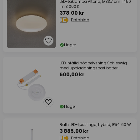
LED-taklampa Altona, Ø 33,7 cm 1 450
lm 3 000 K
378,00 kr
Datablad
I lager
LED infälld nödbelysning Schleswig
med uppladdningsbart batteri
500,00 kr
I lager
Rath LED-ljusslinga, hybrid, IP54, 60 W
3 885,00 kr
Datablad