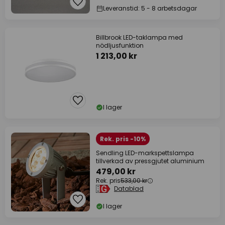
Leveranstid: 5 - 8 arbetsdagar
Billbrook LED-taklampa med
nödljusfunktion
1 213,00 kr
I lager
Rek. pris -10%
Sendling LED-markspettslampa
tillverkad av pressgjutet aluminium
479,00 kr
Rek. pris
533,00 kr
Datablad
I lager