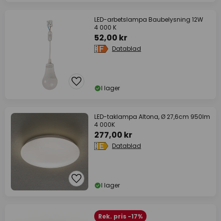
LED-arbetslampa Baubelysning 12W
4 000 K
52,00 kr
Datablad
I lager
LED-taklampa Altona, Ø 27,6cm 950lm
4 000K
277,00 kr
Datablad
I lager
Rek. pris -17%