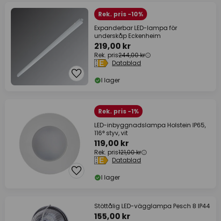
Rek. pris -10%
Expanderbar LED-lampa för
underskåp Eckenheim
219,00 kr
Rek. pris
244,00 kr
Datablad
I lager
Rek. pris -1%
LED-inbyggnadslampa Holstein IP65,
116° styv, vit
119,00 kr
Rek. pris
121,00 kr
Datablad
I lager
Stöttålig LED-vägglampa Pesch 8 IP44
155,00 kr