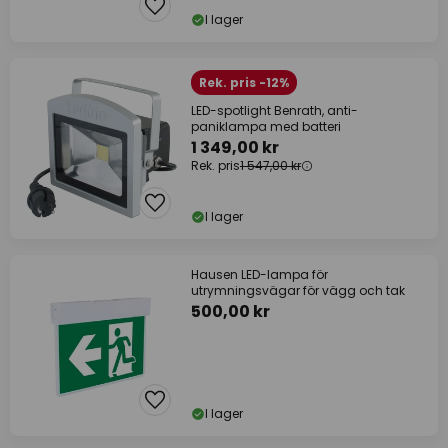
I lager
Rek. pris -12%
LED-spotlight Benrath, anti-
paniklampa med batteri
1 349,00 kr
Rek. pris
1 547,00 kr
I lager
Hausen LED-lampa för
utrymningsvägar för vägg och tak
500,00 kr
I lager