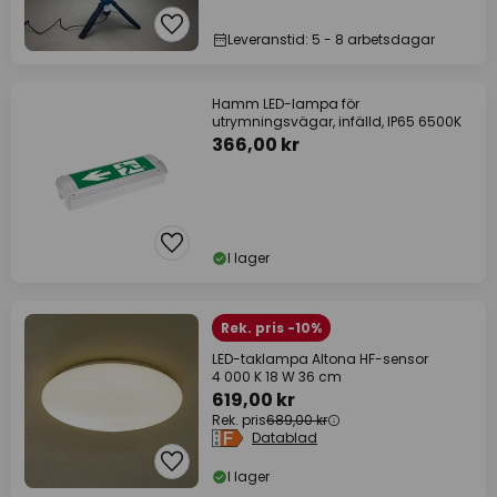
Leveranstid: 5 - 8 arbetsdagar
Hamm LED-lampa för
utrymningsvägar, infälld, IP65 6500K
366,00 kr
I lager
Rek. pris -10%
LED-taklampa Altona HF-sensor
4 000 K 18 W 36 cm
619,00 kr
Rek. pris
689,00 kr
Datablad
I lager