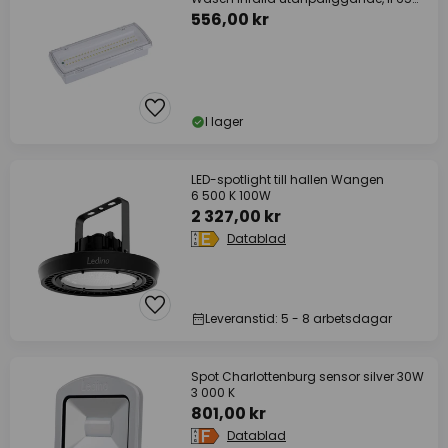
4000K
556,00 kr
I lager
LED-spotlight till hallen Wangen
6 500 K 100W
2 327,00 kr
Datablad
Leveranstid: 5 - 8 arbetsdagar
Spot Charlottenburg sensor silver 30W
3 000 K
801,00 kr
Datablad