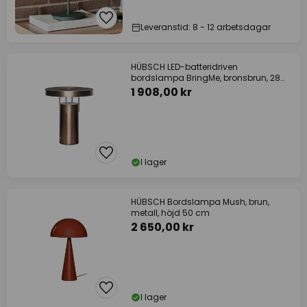
Leveranstid: 8 - 12 arbetsdagar
HÜBSCH LED-batteridriven
bordslampa BringMe, bronsbrun, 28
cm
1 908,00 kr
I lager
HÜBSCH Bordslampa Mush, brun,
metall, höjd 50 cm
2 650,00 kr
I lager