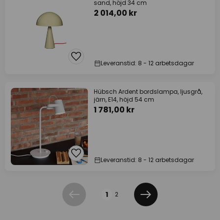
sand, höjd 34 cm
2 014,00 kr
Leveranstid: 8 - 12 arbetsdagar
Hübsch Ardent bordslampa, ljusgrå,
järn, E14, höjd 54 cm
1 781,00 kr
Leveranstid: 8 - 12 arbetsdagar
Sidan
1
2
Föregående
Nästa