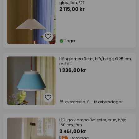
glas, järn, E27
2 115,00 kr
I lager
Hänglampa Remi, blå/beige, Ø 25 cm,
metall
1 336,00 kr
Leveranstid: 8 - 12 arbetsdagar
LED-golvlampa Reflector, brun, höjd
160 cm, järn
3 451,00 kr
Datablad