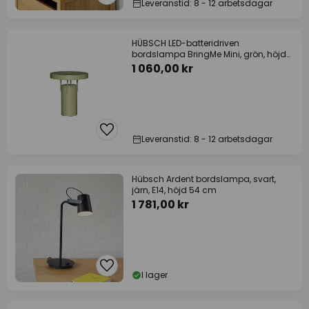
Leveranstid: 8 - 12 arbetsdagar
HÜBSCH LED-batteridriven
bordslampa BringMe Mini, grön, höjd
20 cm
1 060,00 kr
Leveranstid: 8 - 12 arbetsdagar
Hübsch Ardent bordslampa, svart,
järn, E14, höjd 54 cm
1 781,00 kr
I lager