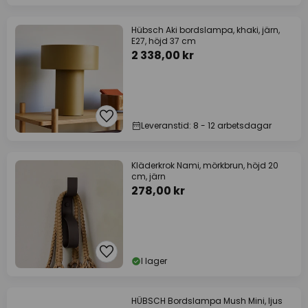
Hübsch Aki bordslampa, khaki, järn,
E27, höjd 37 cm
2 338,00 kr
Leveranstid: 8 - 12 arbetsdagar
Kläderkrok Nami, mörkbrun, höjd 20
cm, järn
278,00 kr
I lager
HÜBSCH Bordslampa Mush Mini, ljus