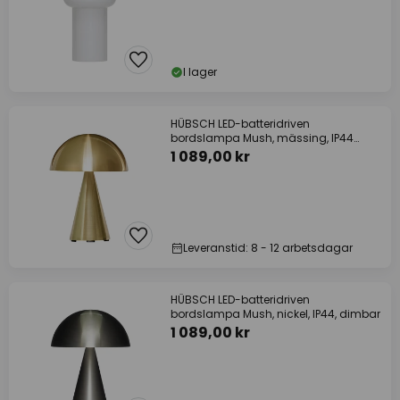
I lager
HÜBSCH LED-batteridriven
bordslampa Mush, mässing, IP44
dimbar
1 089,00 kr
Leveranstid: 8 - 12 arbetsdagar
HÜBSCH LED-batteridriven
bordslampa Mush, nickel, IP44, dimbar
1 089,00 kr