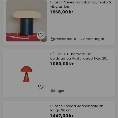
Hübsch Ateliers bordslampa, mörkblå,
vit, glas, järn
1 558,00 kr
Leveranstid: 8 - 12 arbetsdagar
HÜBSCH LED-batteridriven
bordslampa Mush, ljusröd, höjd 20
cm
1 060,00 kr
I lager
Hübsch Nomad klädhängare, ek,
längd 96 cm
1 447,00 kr