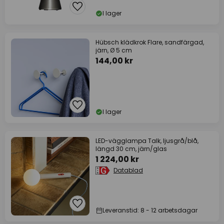
I lager
Hübsch klädkrok Flare, sandfärgad,
järn, Ø 5 cm
144,00 kr
I lager
LED-vägglampa Talk, ljusgrå/blå,
längd 30 cm, järn/glas
1 224,00 kr
Datablad
Leveranstid: 8 - 12 arbetsdagar