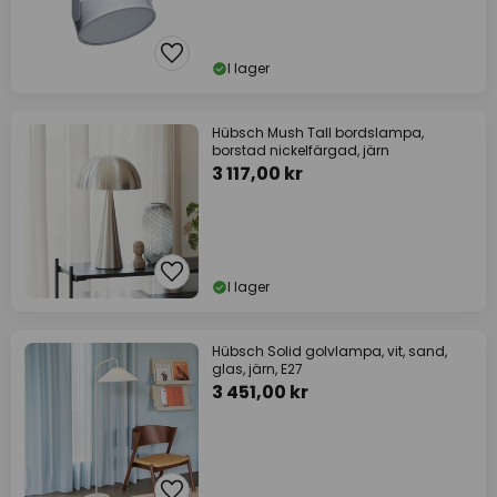
I lager
Hübsch Mush Tall bordslampa,
borstad nickelfärgad, järn
3 117,00 kr
I lager
Hübsch Solid golvlampa, vit, sand,
glas, järn, E27
3 451,00 kr