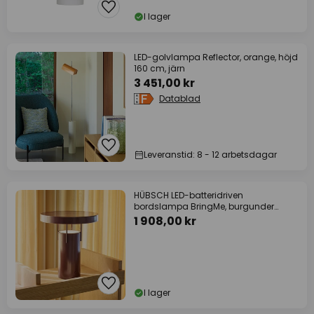
I lager
LED-golvlampa Reflector, orange, höjd
160 cm, järn
3 451,00 kr
Datablad
Leveranstid: 8 - 12 arbetsdagar
HÜBSCH LED-batteridriven
bordslampa BringMe, burgunder
metallic, 28 cm
1 908,00 kr
I lager