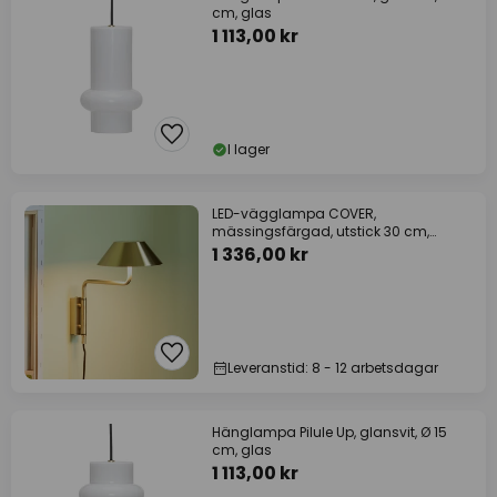
cm, glas
1 113,00 kr
I lager
LED-vägglampa COVER,
mässingsfärgad, utstick 30 cm,
metall
1 336,00 kr
Leveranstid: 8 - 12 arbetsdagar
Hänglampa Pilule Up, glansvit, Ø 15
cm, glas
1 113,00 kr