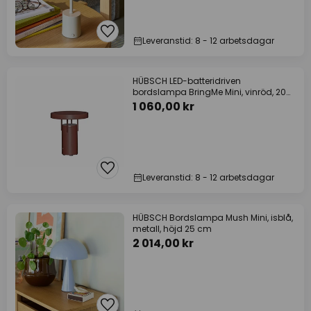
Leveranstid: 8 - 12 arbetsdagar
HÜBSCH LED-batteridriven
bordslampa BringMe Mini, vinröd, 20
cm
1 060,00 kr
Leveranstid: 8 - 12 arbetsdagar
HÜBSCH Bordslampa Mush Mini, isblå,
metall, höjd 25 cm
2 014,00 kr