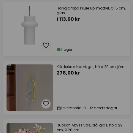
Hänglampa Pilule Up, mattvit, Ø 15 cm,
glas
1 113,00 kr
I lager
Kläderkrok Nami, gul, höjd 20 cm, järn
278,00 kr
Leveranstid: 8 - 12 arbetsdagar
Hübsch Abyss vas, blå, glas, höjd 29
cm, Ø 20 cm