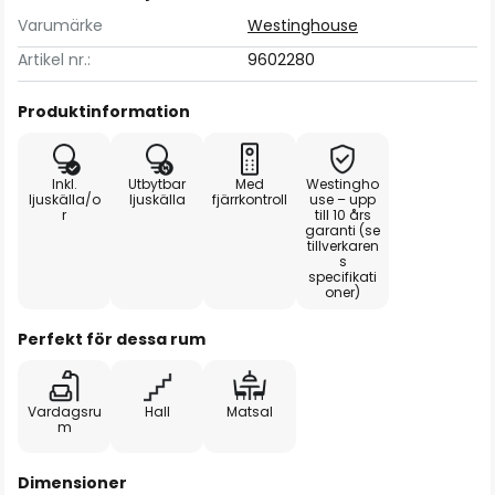
Varumärke
Westinghouse
Artikel nr.:
9602280
Produktinformation
Inkl.
Utbytbar
Med
Westingho
ljuskälla/o
ljuskälla
fjärrkontroll
use – upp
r
till 10 års
garanti (se
tillverkaren
s
specifikati
oner)
Perfekt för dessa rum
Vardagsru
Hall
Matsal
m
Dimensioner