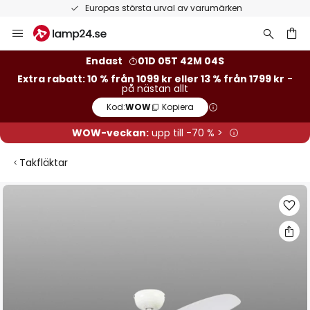
Europas största urval av varumärken
Hoppa
till
innehållet
Endast
01D 05T 42M 04S
Extra rabatt: 10 % från 1099 kr eller 13 % från 1799 kr
-
på nästan allt
Kod:
WOW
Kopiera
WOW-veckan:
upp till -70 % >
Takfläktar
Hoppa
till
slutet
av
bildgalleriet