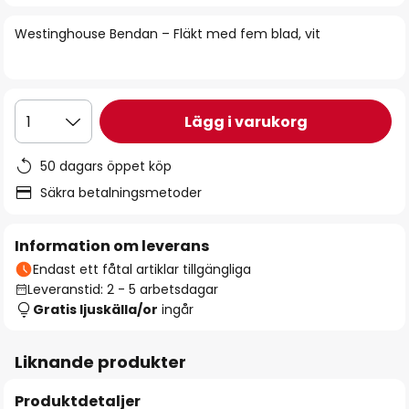
bildgalleriet
Westinghouse Bendan – Fläkt med fem blad, vit
Lägg i varukorg
1
50 dagars öppet köp
Säkra betalningsmetoder
Information om leverans
Endast ett fåtal artiklar tillgängliga
Leveranstid: 2 - 5 arbetsdagar
Gratis ljuskälla/or
ingår
Liknande produkter
Produktdetaljer