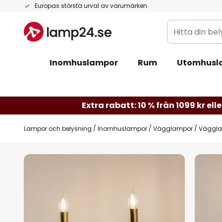
Hoppa
Europas största urval av varumärken
till
Hitta
innehållet
din
belysning
Inomhuslampor
Rum
Utomhusl
Extra rabatt: 10 % från 1099 kr elle
Lampor och belysning
Inomhuslampor
Vägglampor
Vägglam
Hoppa
till
slutet
av
bildgalleriet