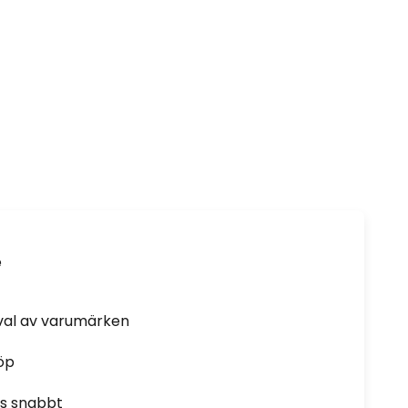
e
rval av varumärken
öp
as snabbt