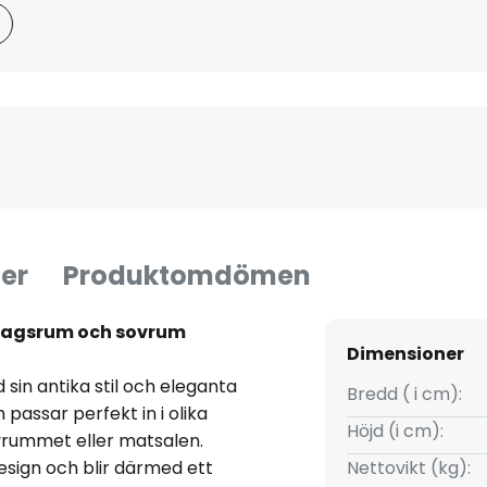
er
Produktomdömen
ardagsrum och sovrum
Dimensioner
sin antika stil och eleganta
Bredd ( i cm):
 passar perfekt in i olika
Höjd (i cm):
vrummet eller matsalen.
esign och blir därmed ett
Nettovikt (kg):