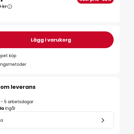
0 kr
Lägg i varukorg
ppet köp
ningsmetoder
 om leverans
2 - 5 arbetsdagar
la
ingår
la