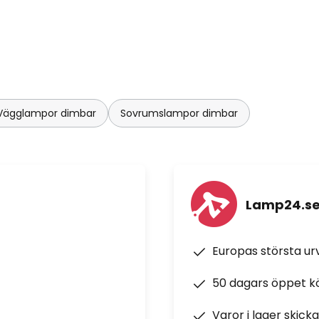
Vägglampor dimbar
Sovrumslampor dimbar
Lamp24.s
Europas största u
50 dagars öppet k
Varor i lager skick