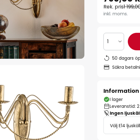
Rek. pris
1 199,0
inkl. moms.
1
50 dagars ö
Säkra betal
Information
I lager
Leveranstid: 
Ingen ljuskäl
Välj E14 ljuskäl