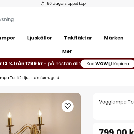
50 dagars öppet köp
ampor
Ljuskällor
Takfläktar
Märken
Mer
r 13 % från 1799 kr
- på nästan allt
Kod:
WOW
Kopiera
pa Tori K2 i ljusstakeform, guld
Vägglampa Tori
799,00 k