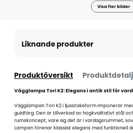
Visa fler bilder
Hoppa
till
början
av
Liknande produkter
bildgalleriet
Produktöversikt
Produktdetalj
Vägglampa Tori K2: Elegans i antik stil för v
Vägglampan Tori K2 i ljusstakeform imponerar med 
guldfärg. Den är tillverkad av högkvalitativt stål och
rumskoncept, vare sig det är i vardagsrummet, so
Lampan förenar klassisk elegans med funktionell d