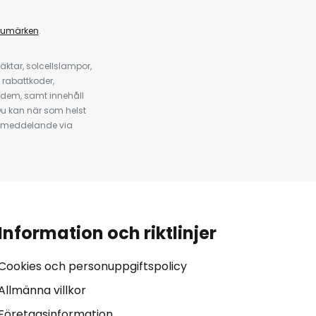
rumärken
.
ktar, solcellslampor,
 rabattkoder,
 dem, samt innehåll
u kan när som helst
tt meddelande via
Information och riktlinjer
Cookies och personuppgiftspolicy
Allmänna villkor
Företagsinformation