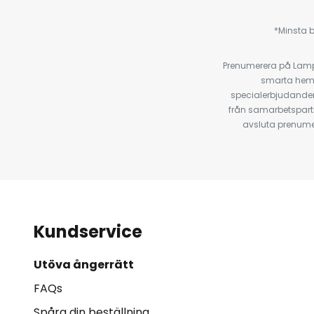
*Minsta b
Prenumerera på Lamp2
smarta hempr
specialerbjudanden
från samarbetspart
avsluta prenumer
Kundservice
Utöva ångerrätt
FAQs
Spåra din beställning