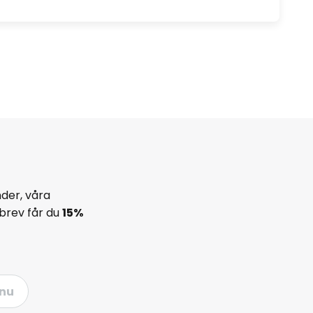
der, våra
brev får du
15%
nu