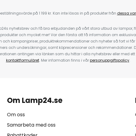
eställningsvärde på 1 199 kr. Kan inte lösas in på produkter från
dessa va
4s nyhetsbrev och få bra erbjudanden på vårt stora utbud av lampor, flä
odukter och mycket mer! Var den första att få information om exklusiva
 och kampanjpriser, produktrekommendationer och nyheter så fort vi får
ners och undersökningar, samt köprecensioner och rekommendationer. D
ationen antingen via länken som du hittar i alla nyhetsbrev eller med e
kontaktformuläret
. Mer information finns i vår
personuppgiftspolicy
.
Om Lamp24.se
Om oss
Samarbeta med oss
Rabattkoder