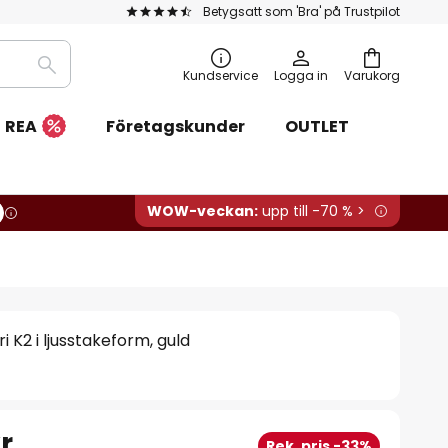
Betygsatt som 'Bra' på Trustpilot
Sök
Kundservice
Logga in
Varukorg
REA
Företagskunder
OUTLET
WOW-veckan:
upp till -70 % >
 K2 i ljusstakeform, guld
r
Rek. pris -33%