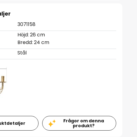
ljer
3071158
Höjd: 26 cm
Bredd: 24 cm
Stål
Frågor om denna
uktdetaljer
produkt?