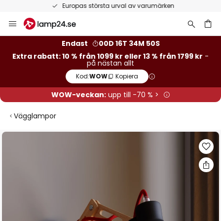
Europas största urval av varumärken
Hoppa
till
innehållet
Endast
00D 16T 34M 49S
Extra rabatt: 10 % från 1099 kr eller 13 % från 1799 kr
-
på nästan allt
Kod:
WOW
Kopiera
WOW-veckan:
upp till -70 % >
Vägglampor
Hoppa
till
slutet
av
bildgalleriet