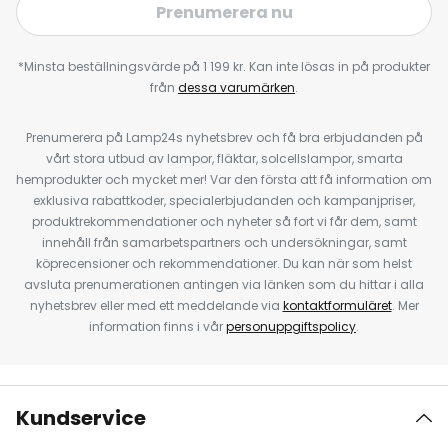
Prenumerera nu
*Minsta beställningsvärde på 1 199 kr. Kan inte lösas in på produkter
från
dessa varumärken
.
Prenumerera på Lamp24s nyhetsbrev och få bra erbjudanden på
vårt stora utbud av lampor, fläktar, solcellslampor, smarta
hemprodukter och mycket mer! Var den första att få information om
exklusiva rabattkoder, specialerbjudanden och kampanjpriser,
produktrekommendationer och nyheter så fort vi får dem, samt
innehåll från samarbetspartners och undersökningar, samt
köprecensioner och rekommendationer. Du kan när som helst
avsluta prenumerationen antingen via länken som du hittar i alla
nyhetsbrev eller med ett meddelande via
kontaktformuläret
. Mer
information finns i vår
personuppgiftspolicy
.
Kundservice