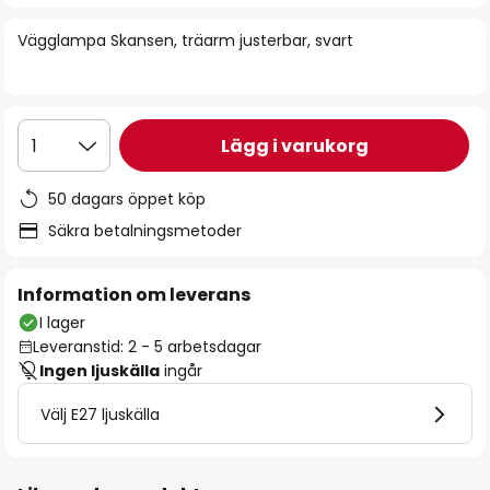
bildgalleriet
Vägglampa Skansen, träarm justerbar, svart
Lägg i varukorg
1
50 dagars öppet köp
Säkra betalningsmetoder
Information om leverans
I lager
Leveranstid: 2 - 5 arbetsdagar
Ingen ljuskälla
ingår
Välj E27 ljuskälla