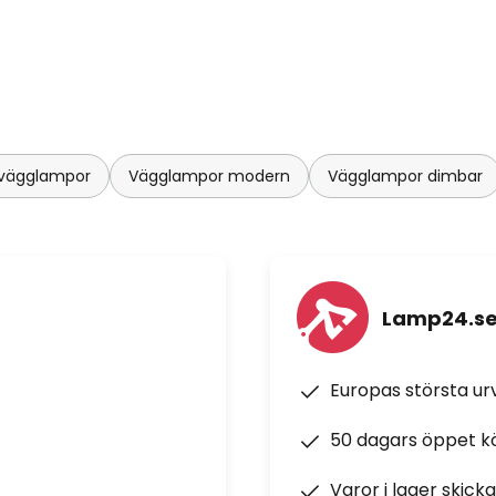
 vägglampor
Vägglampor modern
Vägglampor dimbar
Lamp24.s
Europas största u
50 dagars öppet k
Varor i lager skick