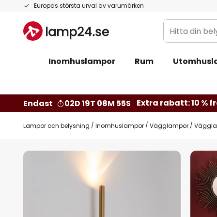
Hoppa
Europas största urval av varumärken
till
Hitta
innehållet
din
belysning
Inomhuslampor
Rum
Utomhusl
Extra rabatt: 10 % fr
Endast
02D 19T 08M 54S
Lampor och belysning
Inomhuslampor
Vägglampor
Vägglam
Hoppa
till
slutet
av
bildgalleriet