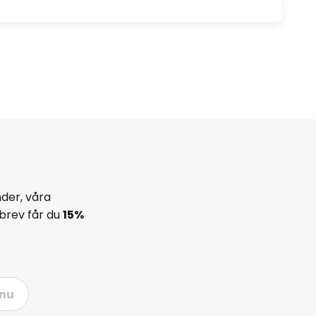
der, våra
brev får du
15%
nu