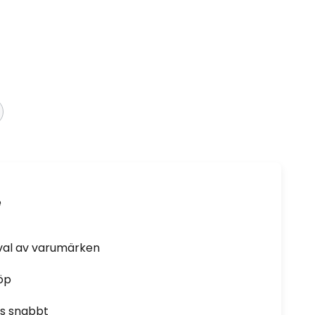
e
rval av varumärken
öp
as snabbt