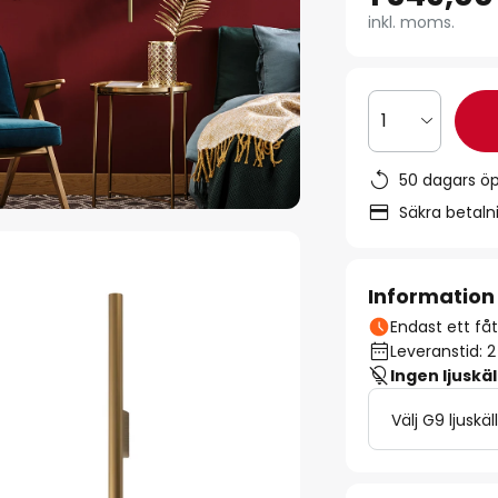
inkl. moms.
1
50 dagars ö
Säkra betal
Information
Endast ett fåta
Leveranstid: 
Ingen ljuskäl
Välj G9 ljuskäl