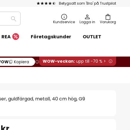
Betygsatt som 'Bra' på Trustpilot
Sök
Kundservice
Logga in
Varukorg
REA
Företagskunder
OUTLET
WOW-veckan:
upp till -70 % >
WOW
Kopiera
r, guldfärgad, metall, 40 cm hög, G9
 kr