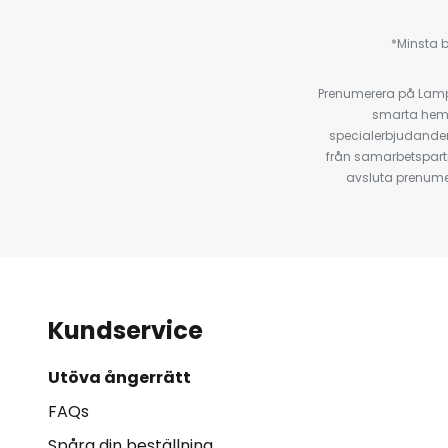
*Minsta b
Prenumerera på Lamp2
smarta hempr
specialerbjudanden
från samarbetspart
avsluta prenumer
Kundservice
Utöva ångerrätt
FAQs
Spåra din beställning