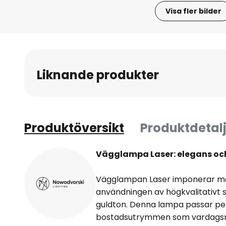
Visa fler bilder
Hoppa
till
början
av
Liknande produkter
bildgalleriet
Produktöversikt
Produktdetalj
Vägglampa Laser: elegans oc
Vägglampan Laser imponerar me
användningen av högkvalitativt s
guldton. Denna lampa passar perf
bostadsutrymmen som vardagsru