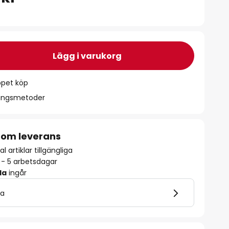
Lägg i varukorg
ppet köp
ningsmetoder
 om leverans
l artiklar tillgängliga
2 - 5 arbetsdagar
la
ingår
la