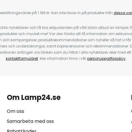
eställningsvärde på 1 199 kr. Kan inte lösas in på produkter från
dessa va
4s nyhetsbrev och få bra erbjudanden på vårt stora utbud av lampor, flä
odukter och mycket mer! Var den första att få information om exklusiva
 och kampanjpriser, produktrekommendationer och nyheter så fort vi får
ners och undersökningar, samt köprecensioner och rekommendationer. D
ationen antingen via länken som du hittar i alla nyhetsbrev eller med e
kontaktformuläret
. Mer information finns i vår
personuppgiftspolicy
.
Om Lamp24.se
Om oss
Samarbeta med oss
Rabattkoder