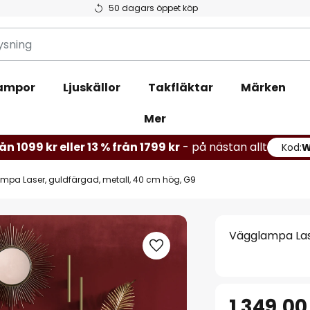
50 dagars öppet köp
ampor
Ljuskällor
Takfläktar
Märken
Mer
ån 1099 kr eller 13 % från 1799 kr
- på nästan allt
Kod:
pa Laser, guldfärgad, metall, 40 cm hög, G9
Vägglampa Lase
1 349,00