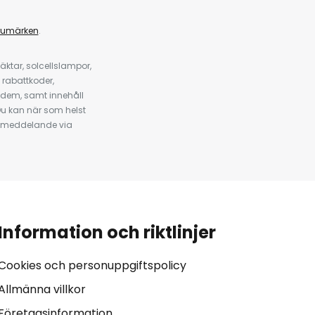
rumärken
.
ktar, solcellslampor,
 rabattkoder,
 dem, samt innehåll
u kan när som helst
tt meddelande via
Information och riktlinjer
Cookies och personuppgiftspolicy
Allmänna villkor
Företagsinformation