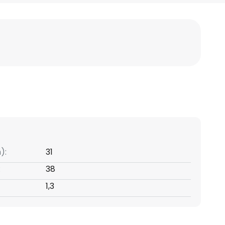
):
31
:
38
1,3