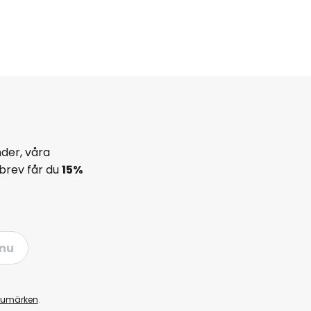
der, våra
brev får du
15%
nu
rumärken
.