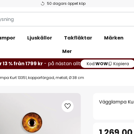
50 dagars öppet köp
ampor
Ljuskällor
Takfläktar
Märken
Mer
r 13 % från 1799 kr
- på nästan allt
Kod:
WOW
Kopiera
pa Kurt 13351, kopparfärgad, metall, Ø 38 cm
Vägglampa Kurt
1 269,00