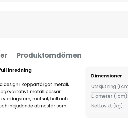
er
Produktomdömen
full inredning
Dimensioner
 design i kopparfärgat metall,
Utskjutning (i cm
högkvalitativt metall passar
Diameter (i cm)
 vardagsrum, matsal, hall och
och inbjudande atmosfär som
Nettovikt (kg):
t 13351 är att den är dimbar