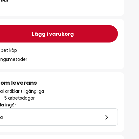
Lägg i varukorg
ppet köp
ningsmetoder
 om leverans
l artiklar tillgängliga
2 - 5 arbetsdagar
la
ingår
la