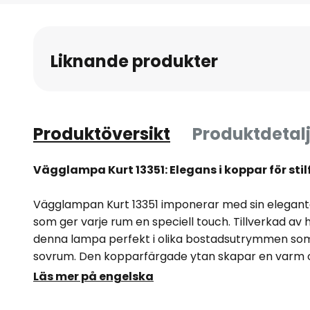
till
början
av
Liknande produkter
bildgalleriet
Produktöversikt
Produktdetalj
Vägglampa Kurt 13351: Elegans i koppar för stil
Vägglampan Kurt 13351 imponerar med sin eleganta
som ger varje rum en speciell touch. Tillverkad av 
denna lampa perfekt i olika bostadsutrymmen som
sovrum. Den kopparfärgade ytan skapar en varm 
förmedlar både mysighet och stil.
Läs mer på engelska
En annan utmärkande egenskap hos vägglampan Kur