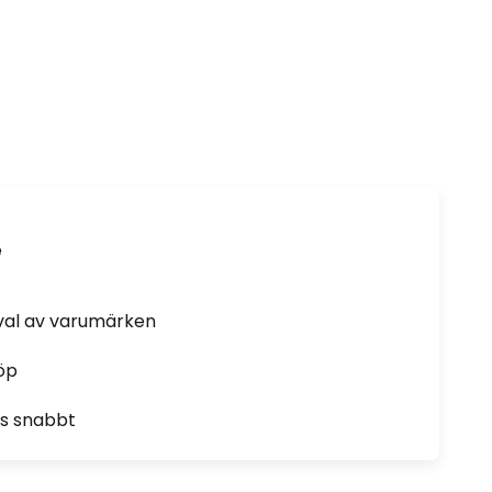
e
rval av varumärken
öp
as snabbt