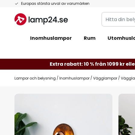
Hoppa
Europas största urval av varumärken
till
Hitta
innehållet
din
belysning
Inomhuslampor
Rum
Utomhusl
Extra rabatt: 10 % från 1099 kr elle
Lampor och belysning
Inomhuslampor
Vägglampor
Vägglam
Hoppa
till
slutet
av
bildgalleriet