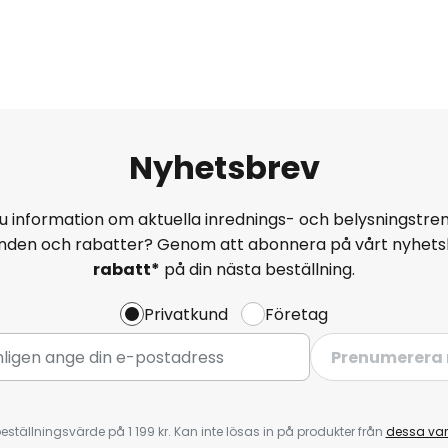
Nyhetsbrev
u information om aktuella inrednings- och belysningstren
anden och rabatter? Genom att abonnera på vårt nyhets
rabatt*
på din nästa beställning.
Privatkund
Företag
Prenumerera 
eställningsvärde på 1 199 kr. Kan inte lösas in på produkter från
dessa va