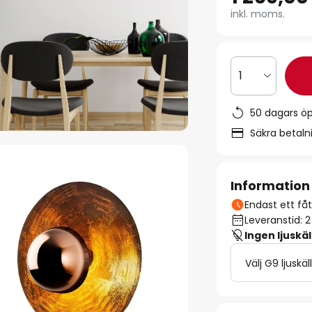
inkl. moms.
1
50 dagars ö
Säkra betal
Information
Endast ett fåta
Leveranstid: 
Ingen ljuskäl
Välj G9 ljuskäl