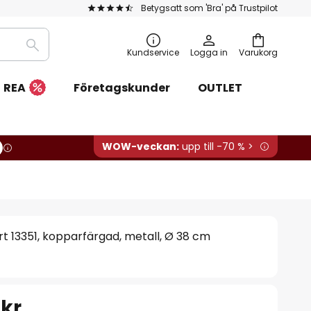
Betygsatt som 'Bra' på Trustpilot
Sök
Kundservice
Logga in
Varukorg
REA
Företagskunder
OUTLET
WOW-veckan:
upp till -70 % >
 13351, kopparfärgad, metall, Ø 38 cm
 kr