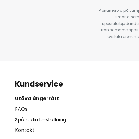
Prenumerera på Lamp2
smarta hempr
specialerbjudanden
från samarbetspart
avsluta prenumer
Kundservice
Utöva ångerrätt
FAQs
Spåra din beställning
Kontakt