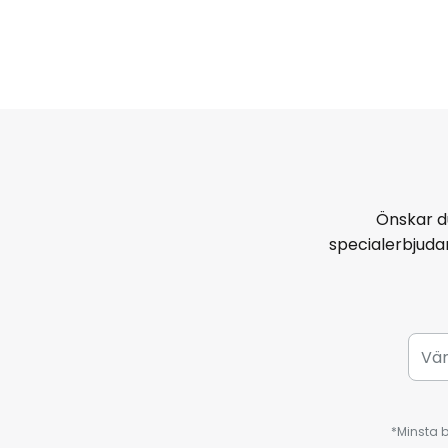
Önskar d
specialerbjud
*Minsta b