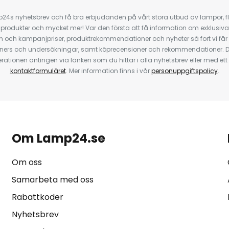
4s nyhetsbrev och få bra erbjudanden på vårt stora utbud av lampor, flä
odukter och mycket mer! Var den första att få information om exklusiva
 och kampanjpriser, produktrekommendationer och nyheter så fort vi får
ners och undersökningar, samt köprecensioner och rekommendationer. D
ationen antingen via länken som du hittar i alla nyhetsbrev eller med e
kontaktformuläret
. Mer information finns i vår
personuppgiftspolicy
.
Om Lamp24.se
Om oss
Samarbeta med oss
Rabattkoder
Nyhetsbrev