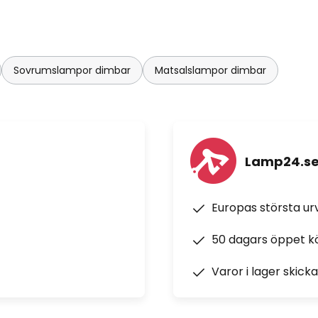
Sovrumslampor dimbar
Matsalslampor dimbar
Lamp24.s
Europas största u
50 dagars öppet k
Varor i lager skick