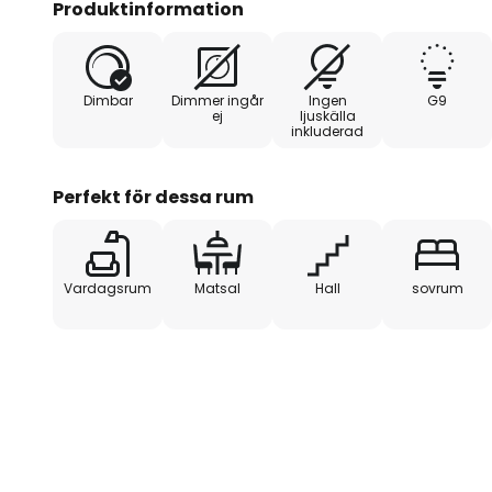
Produktinformation
med en extern dimmer. Detta gör det möjligt att fle
för att skapa önskad stämning. Tillverkad i Europa
och design, vilket gör den till ett perfekt val för kr
Dimbar
Dimmer ingår
Ingen
G9
ej
ljuskälla
inkluderad
Perfekt för dessa rum
Vardagsrum
Matsal
Hall
sovrum