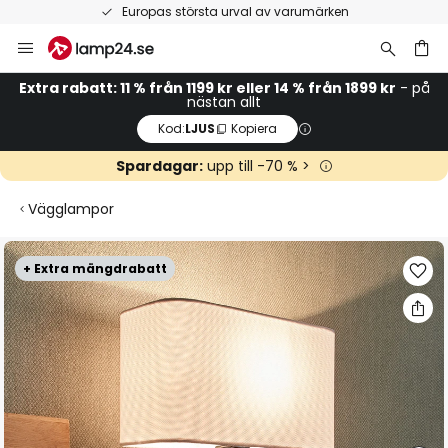
Europas största urval av varumärken
Hoppa
till
innehållet
Extra rabatt: 11 % från 1199 kr eller 14 % från 1899 kr
- på
nästan allt
Kod:
LJUS
Kopiera
Spardagar:
upp till -70 % >
Vägglampor
Hoppa
+ Extra mängdrabatt
till
slutet
av
bildgalleriet