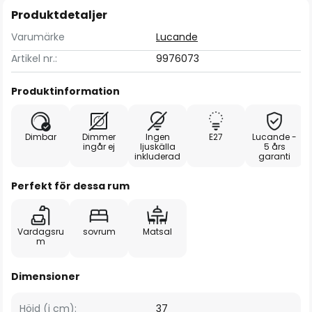
Produktdetaljer
Varumärke
Lucande
Artikel nr.:
9976073
Produktinformation
Dimbar
Dimmer
Ingen
E27
Lucande -
ingår ej
ljuskälla
5 års
inkluderad
garanti
Perfekt för dessa rum
Vardagsru
sovrum
Matsal
m
Dimensioner
Höjd (i cm):
37