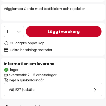
bildgalleriet
Vägglampa Corda med textilskärm och repdekor
Lägg i varukorg
1
50 dagars öppet köp
Säkra betalningsmetoder
Information om leverans
I lager
Leveranstid: 2 - 5 arbetsdagar
Ingen ljuskälla
ingår
Välj E27 ljuskälla