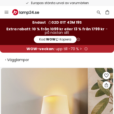
Europas största urval av varumärken
Hoppa
till
innehållet
Endast
02D 01T 43M 19S
Extra rabatt: 10 % från 1099 kr eller 13 % från 1799 kr
-
på nästan allt
Kod:
WOW
Kopiera
WOW-veckan:
upp till -70 % >
Vägglampor
Hoppa
till
slutet
av
bildgalleriet