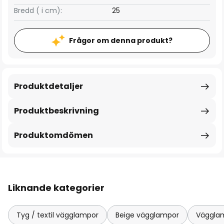
Bredd ( i cm):
25
Frågor om denna produkt?
Produktdetaljer
Produktbeskrivning
Produktomdömen
Liknande kategorier
Tyg / textil vägglampor
Beige vägglampor
Väggla