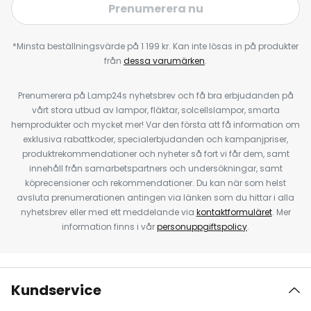
Prenumerera nu
*Minsta beställningsvärde på 1 199 kr. Kan inte lösas in på produkter
från
dessa varumärken
.
Prenumerera på Lamp24s nyhetsbrev och få bra erbjudanden på
vårt stora utbud av lampor, fläktar, solcellslampor, smarta
hemprodukter och mycket mer! Var den första att få information om
exklusiva rabattkoder, specialerbjudanden och kampanjpriser,
produktrekommendationer och nyheter så fort vi får dem, samt
innehåll från samarbetspartners och undersökningar, samt
köprecensioner och rekommendationer. Du kan när som helst
avsluta prenumerationen antingen via länken som du hittar i alla
nyhetsbrev eller med ett meddelande via
kontaktformuläret
. Mer
information finns i vår
personuppgiftspolicy
.
Kundservice