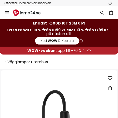
50 dagars öppet köp
Hoppa
till
innehållet
Endast
00D 10T 28M 06S
Extra rabatt: 10 % från 1099 kr eller 13 % från 1799 kr
-
på nästan allt
Kod:
WOW
Kopiera
WOW-veckan:
upp till -70 % >
Vägglampor utomhus
Hoppa
till
slutet
av
bildgalleriet