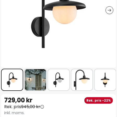
Hoppa
729,00 kr
Rek. pris -22%
till
Rek. pris
945,00 kr
början
inkl. moms.
av