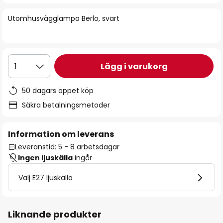
bildgalleriet
Utomhusvägglampa Berlo, svart
Lägg i varukorg
1
50 dagars öppet köp
Säkra betalningsmetoder
Information om leverans
Leveranstid: 5 - 8 arbetsdagar
Ingen ljuskälla
ingår
Välj E27 ljuskälla
Liknande produkter