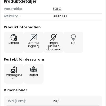
Produktdetaljer
Varumärke
EGLO
Artikel nr.:
3032303
Produktinformation
Dimbar
Dimmer
Ingen
E14
ingår ej
ljuskälla
inkluderad
Perfekt för dessa rum
Vardagsru
Matsal
m
Dimensioner
Höjd (i cm):
20,5