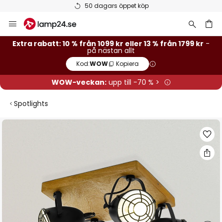
et köp
Betygsatt som 'Bra' p
Hoppa
till
innehållet
Extra rabatt: 10 % från 1099 kr eller 13 % från 1799 kr
-
på nästan allt
Kod:
WOW
Kopiera
WOW-veckan:
upp till -70 % >
Spotlights
Hoppa
till
slutet
av
bildgalleriet