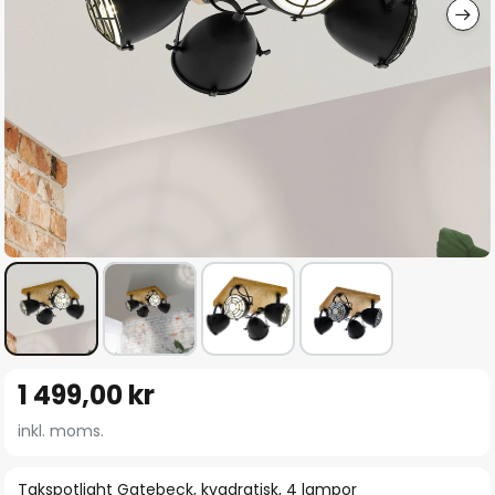
Hoppa
1 499,00 kr
till
början
inkl. moms.
av
bildgalleriet
Takspotlight Gatebeck, kvadratisk, 4 lampor