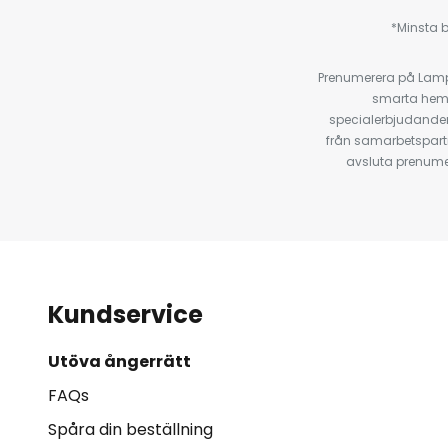
*Minsta b
Prenumerera på Lamp2
smarta hempr
specialerbjudanden
från samarbetspart
avsluta prenumer
Kundservice
Utöva ångerrätt
FAQs
Spåra din beställning