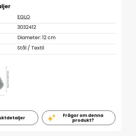
ljer
EGLO
3032412
Diameter: 12 cm
Stål / Textil
Frågor om denna
uktdetaljer
produkt?