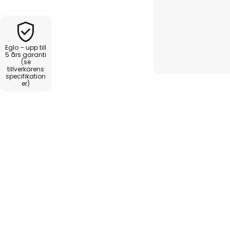
kompakt och ändå elegant
inredningsstil.
Eglo – upp till
5 års garanti
(se
tillverkarens
specifikation
er)