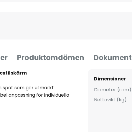
er
Produktomdömen
Dokument
extilskärm
Dimensioner
n spot som ger utmärkt
Diameter (i cm)
bel anpassning för individuella
Nettovikt (kg):
et runda stålfästet. Den
r fäst vid ett fäste.
tt rikta in skärmen i rummet