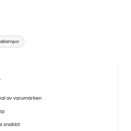
taklampor
e
rval av varumärken
öp
as snabbt