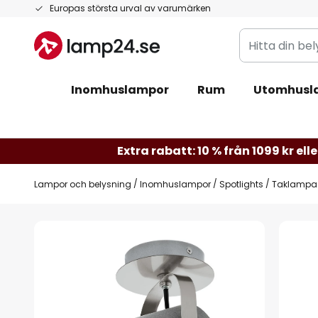
Hoppa
Europas största urval av varumärken
till
Hitta
innehållet
din
belysning
Inomhuslampor
Rum
Utomhusl
Extra rabatt: 10 % från 1099 kr elle
Lampor och belysning
Inomhuslampor
Spotlights
Taklampa 
Hoppa
till
slutet
av
bildgalleriet