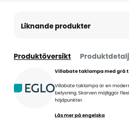
Liknande produkter
Produktöversikt
Produktdetalj
Villabate taklampa med grå t
Villabate taklampa är en moder
belysning. Skarven möjliggör flexi
höjdpunkter.
Lampan kan fästas i taket med d
Läs mer på engelska
cylindriska nyansen av grå textil ä
Skruvförbandet gör det möjligt a