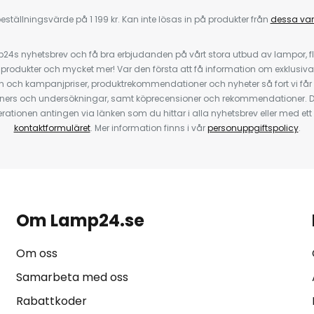
eställningsvärde på 1 199 kr. Kan inte lösas in på produkter från
dessa va
4s nyhetsbrev och få bra erbjudanden på vårt stora utbud av lampor, flä
odukter och mycket mer! Var den första att få information om exklusiva
 och kampanjpriser, produktrekommendationer och nyheter så fort vi får
ners och undersökningar, samt köprecensioner och rekommendationer. D
ationen antingen via länken som du hittar i alla nyhetsbrev eller med e
kontaktformuläret
. Mer information finns i vår
personuppgiftspolicy
.
Om Lamp24.se
Om oss
Samarbeta med oss
Rabattkoder