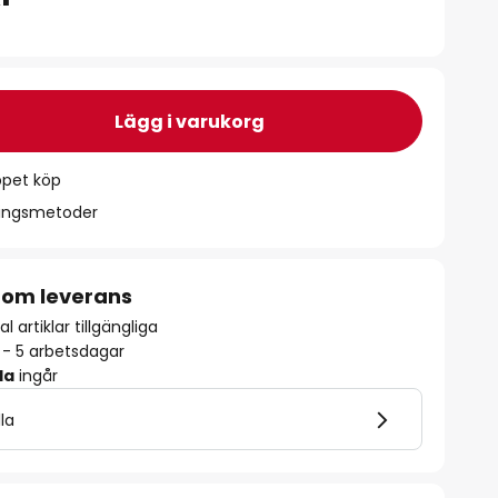
Lägg i varukorg
ppet köp
ningsmetoder
 om leverans
l artiklar tillgängliga
2 - 5 arbetsdagar
la
ingår
lla