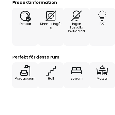
Produktinformation
efter behov. Resultatet är ett 
designelement som berikar varje 
Dimbar
Dimmer ingår
Ingen
E27
ej
ljuskälla
inkluderad
Perfekt för dessa rum
Vardagsrum
Hall
sovrum
Matsal