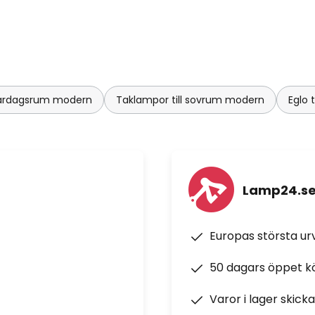
 vardagsrum modern
Taklampor till sovrum modern
Eglo 
Lamp24.s
Europas största u
50 dagars öppet k
Varor i lager skick