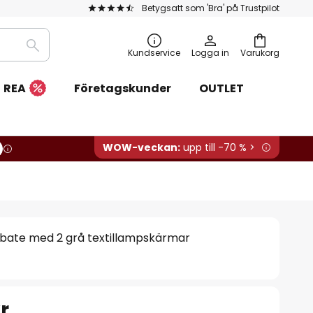
Betygsatt som 'Bra' på Trustpilot
Sök
Kundservice
Logga in
Varukorg
REA
Företagskunder
OUTLET
WOW-veckan:
upp till -70 % >
abate med 2 grå textillampskärmar
r