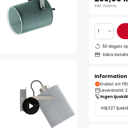
inkl. moms.
1
50 dagars ö
Säkra betal
Information
Endast ett fåta
Leveranstid: 
Ingen ljuskäl
Välj E27 ljuskä