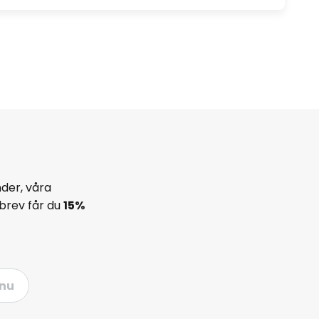
der, våra
brev får du
15%
nu