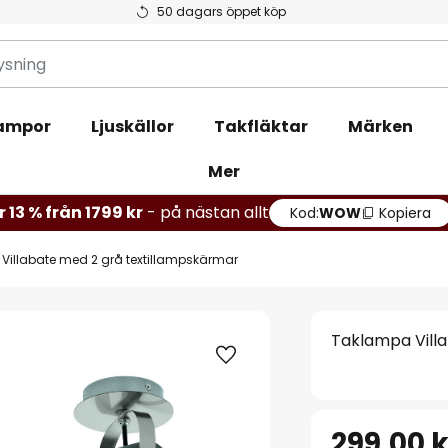
50 dagars öppet köp
ampor
Ljuskällor
Takfläktar
Märken
Mer
r 13 % från 1799 kr
- på nästan allt
Kod:
WOW
Kopiera
Villabate med 2 grå textillampskärmar
Taklampa Vill
299,00 k