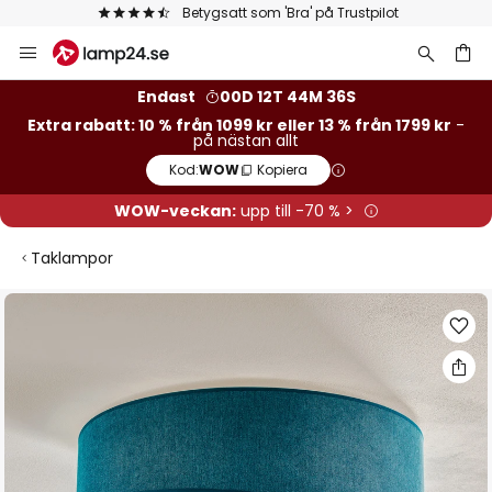
Betygsatt som 'Bra' på Trustpilot
Hoppa
till
innehållet
Endast
00D 12T 44M 35S
Extra rabatt: 10 % från 1099 kr eller 13 % från 1799 kr
-
på nästan allt
Kod:
WOW
Kopiera
WOW-veckan:
upp till -70 % >
Taklampor
Hoppa
till
slutet
av
bildgalleriet