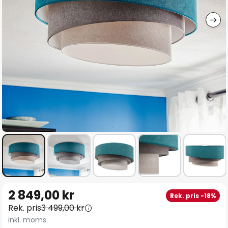
Hoppa
2 849,00 kr
Rek. pris -18%
till
Rek. pris
3 499,00 kr
början
inkl. moms.
av