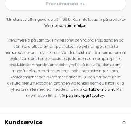
Prenumerera nu
*Minsta beställningsvärde på 1 199 kr. Kan inte lösas in på produkter
från
dessa varumärken
.
Prenumerera på Lamp24s nyhetsbrev och få bra erbjudanden på
vårt stora utbud av lampor, fläktar, solcellslampor, smarta
hemprodukter och mycket mer! Var den första att få information om
exklusiva rabattkoder, specialerbjudanden och kampanjpriser,
produktrekommendationer och nyheter så fort vi får dem, samt
innehåll från samarbetspartners och undersökningar, samt
köprecensioner och rekommendationer. Du kan när som helst
avsluta prenumerationen antingen via länken som du hittar i alla
nyhetsbrev eller med ett meddelande via
kontaktformuläret
. Mer
information finns i vår
personuppgiftspolicy
.
Kundservice