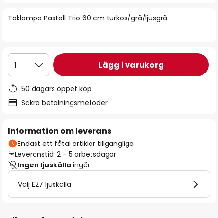
bildgalleriet
Taklampa Pastell Trio 60 cm turkos/grå/ljusgrå
Lägg i varukorg
1
50 dagars öppet köp
Säkra betalningsmetoder
Information om leverans
Endast ett fåtal artiklar tillgängliga
Leveranstid: 2 - 5 arbetsdagar
Ingen ljuskälla
ingår
Välj E27 ljuskälla