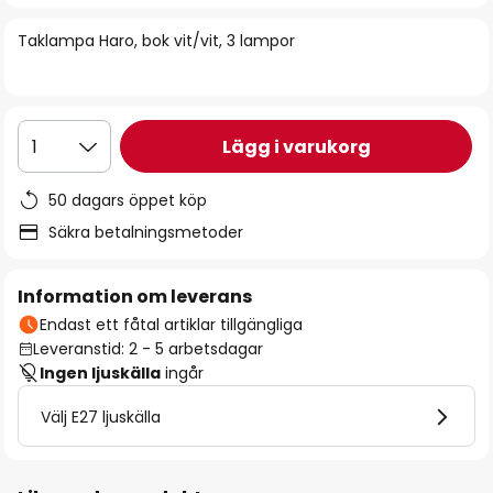
bildgalleriet
Taklampa Haro, bok vit/vit, 3 lampor
Lägg i varukorg
1
50 dagars öppet köp
Säkra betalningsmetoder
Information om leverans
Endast ett fåtal artiklar tillgängliga
Leveranstid: 2 - 5 arbetsdagar
Ingen ljuskälla
ingår
Välj E27 ljuskälla