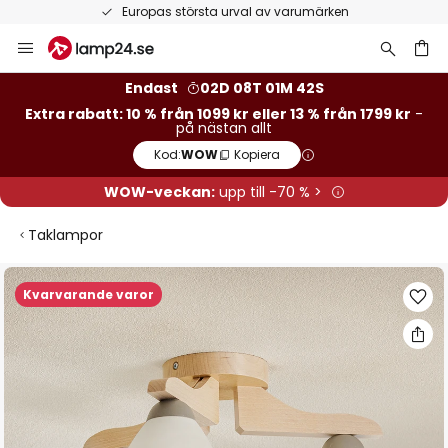
Europas största urval av varumärken
Hoppa
till
innehållet
Endast
02D 08T 01M 41S
Extra rabatt: 10 % från 1099 kr eller 13 % från 1799 kr
-
på nästan allt
Kod:
WOW
Kopiera
WOW-veckan:
upp till -70 % >
Taklampor
Hoppa
Kvarvarande varor
till
slutet
av
bildgalleriet