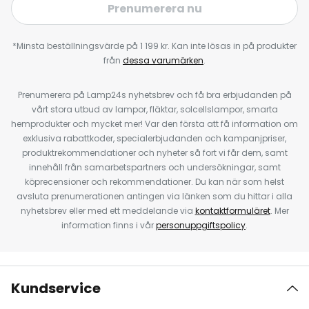
Prenumerera nu
*Minsta beställningsvärde på 1 199 kr. Kan inte lösas in på produkter
från
dessa varumärken
.
Prenumerera på Lamp24s nyhetsbrev och få bra erbjudanden på
vårt stora utbud av lampor, fläktar, solcellslampor, smarta
hemprodukter och mycket mer! Var den första att få information om
exklusiva rabattkoder, specialerbjudanden och kampanjpriser,
produktrekommendationer och nyheter så fort vi får dem, samt
innehåll från samarbetspartners och undersökningar, samt
köprecensioner och rekommendationer. Du kan när som helst
avsluta prenumerationen antingen via länken som du hittar i alla
nyhetsbrev eller med ett meddelande via
kontaktformuläret
. Mer
information finns i vår
personuppgiftspolicy
.
Kundservice