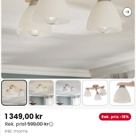
Hoppa
1 349,00 kr
Rek. pris -15%
till
Rek. pris
1 599,00 kr
början
inkl. moms.
av