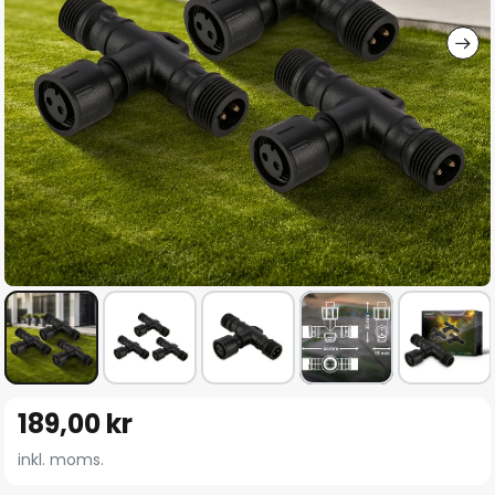
Hoppa
189,00 kr
till
början
inkl. moms.
av