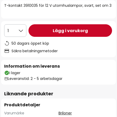
bildgalleriet
T-kontakt 3910035 för 12 V utomhuslampor, svart, set om 3
Lägg i varukorg
1
50 dagars öppet köp
Säkra betalningsmetoder
Information om leverans
I lager
Leveranstid: 2 - 5 arbetsdagar
Liknande produkter
Produktdetaljer
Varumärke
Briloner