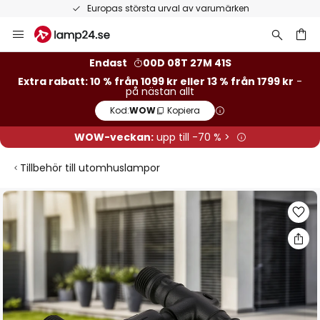
Europas största urval av varumärken
Hoppa
till
innehållet
Endast
00D 08T 27M 40S
Extra rabatt: 10 % från 1099 kr eller 13 % från 1799 kr
-
på nästan allt
Kod:
WOW
Kopiera
WOW-veckan:
upp till -70 % >
Tillbehör till utomhuslampor
Hoppa
till
slutet
av
bildgalleriet