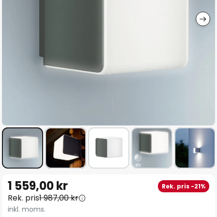
Hoppa
1 559,00 kr
Rek. pris -21%
till
Rek. pris
1 987,00 kr
början
inkl. moms.
av