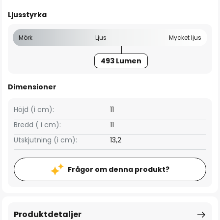
Ljusstyrka
Mörk
Ljus
Mycket ljus
493 Lumen
Dimensioner
Höjd (i cm):
11
Bredd ( i cm):
11
Utskjutning (i cm):
13,2
Frågor om denna produkt?
Produktdetaljer