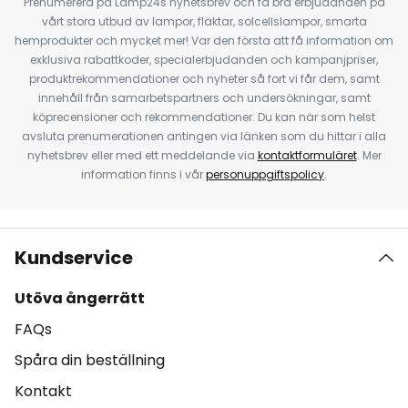
Prenumerera på Lamp24s nyhetsbrev och få bra erbjudanden på
vårt stora utbud av lampor, fläktar, solcellslampor, smarta
hemprodukter och mycket mer! Var den första att få information om
exklusiva rabattkoder, specialerbjudanden och kampanjpriser,
produktrekommendationer och nyheter så fort vi får dem, samt
innehåll från samarbetspartners och undersökningar, samt
köprecensioner och rekommendationer. Du kan när som helst
avsluta prenumerationen antingen via länken som du hittar i alla
nyhetsbrev eller med ett meddelande via
kontaktformuläret
. Mer
information finns i vår
personuppgiftspolicy
.
Kundservice
Utöva ångerrätt
FAQs
Spåra din beställning
Kontakt