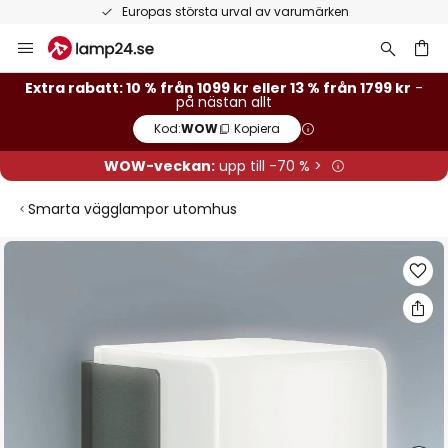
Europas största urval av varumärken
Hoppa
till
innehållet
Extra rabatt: 10 % från 1099 kr eller 13 % från 1799 kr
-
på nästan allt
Kod:
WOW
Kopiera
WOW-veckan:
upp till -70 % >
Smarta vägglampor utomhus
Hoppa
till
slutet
av
bildgalleriet