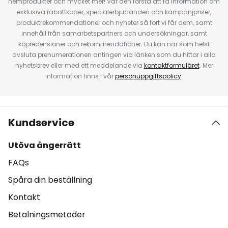
hemprodukter och mycket mer! Var den första att få information om
exklusiva rabattkoder, specialerbjudanden och kampanjpriser,
produktrekommendationer och nyheter så fort vi får dem, samt
innehåll från samarbetspartners och undersökningar, samt
köprecensioner och rekommendationer. Du kan när som helst
avsluta prenumerationen antingen via länken som du hittar i alla
nyhetsbrev eller med ett meddelande via
kontaktformuläret
. Mer
information finns i vår
personuppgiftspolicy
.
Kundservice
Utöva ångerrätt
FAQs
Spåra din beställning
Kontakt
Betalningsmetoder