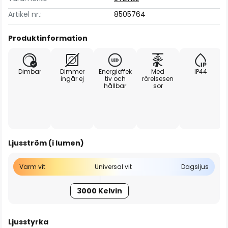
Artikel nr.:
8505764
Produktinformation
Dimbar
Dimmer
Energieffek
Med
IP44
ingår ej
tiv och
rörelsesen
hållbar
sor
Ljusström (i lumen)
Varm vit
Universal vit
Dagsljus
3000 Kelvin
Ljusstyrka