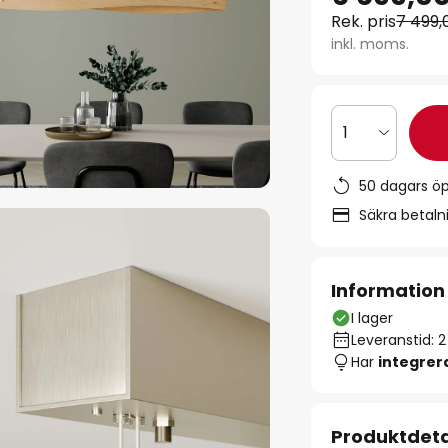
Rek. pris
7 499,
inkl. moms.
1
50 dagars ö
Säkra betal
Information
I lager
Leveranstid: 
Har
integre
Produktdeta