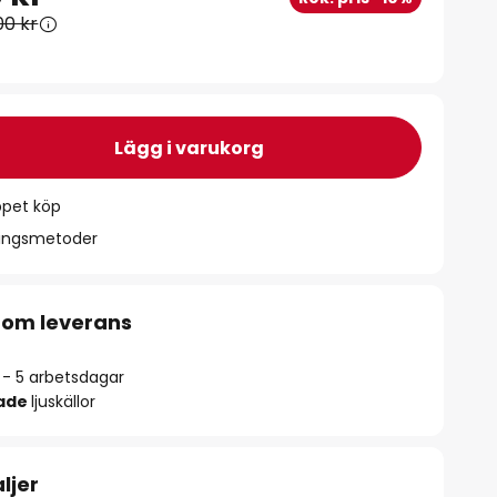
00 kr
Lägg i varukorg
ppet köp
ningsmetoder
 om leverans
2 - 5 arbetsdagar
rade
ljuskällor
ljer