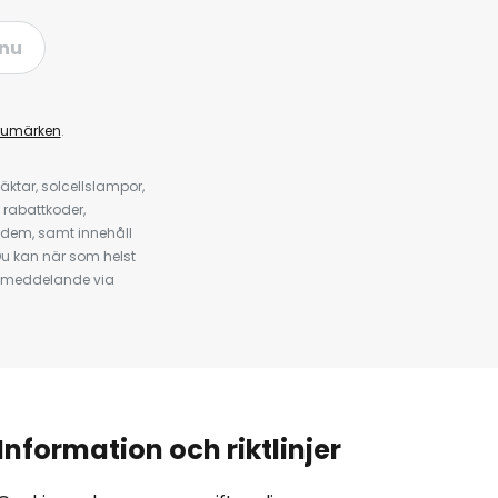
nu
rumärken
.
ktar, solcellslampor,
 rabattkoder,
 dem, samt innehåll
u kan när som helst
tt meddelande via
Information och riktlinjer