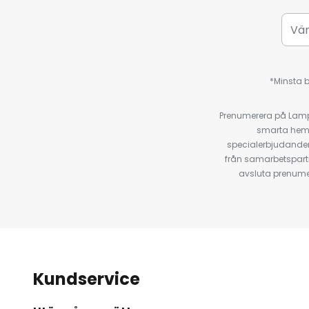
*Minsta b
Prenumerera på Lamp2
smarta hempr
specialerbjudanden
från samarbetspart
avsluta prenumer
Kundservice