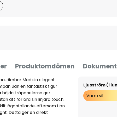
er
Produktomdömen
Dokument
pa, dimbar Med sin elegant
Ljusström (i l
an Lian en fantastisk figur
å böjda träpanelerna ger
Varm vit
an att förlora sin linjära touch.
ilt iögonfallande, eftersom Lian
ght. Detta ger en direkt