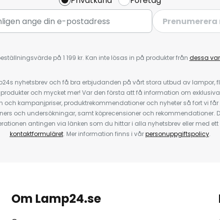
Privatkund
Företag
Prenumerera 
eställningsvärde på 1 199 kr. Kan inte lösas in på produkter från
dessa va
4s nyhetsbrev och få bra erbjudanden på vårt stora utbud av lampor, flä
odukter och mycket mer! Var den första att få information om exklusiva
 och kampanjpriser, produktrekommendationer och nyheter så fort vi får
ners och undersökningar, samt köprecensioner och rekommendationer. D
ationen antingen via länken som du hittar i alla nyhetsbrev eller med e
kontaktformuläret
. Mer information finns i vår
personuppgiftspolicy
.
Om Lamp24.se