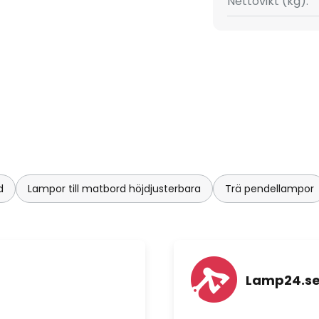
Nettovikt (kg):
märkt färgåtergivningsindex
 Lian är en kvalitetsprodukt
d
Lampor till matbord höjdjusterbara
Trä pendellampor
Lamp24.s