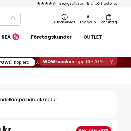
Betygsatt som 'Bra' på Trustpilot
Sök
Kundservice
Logga in
Varukorg
REA
Företagskunder
OUTLET
WOW-veckan:
upp till -70 % >
WOW
Kopiera
ndellampa Lian, ek/natur
 kr
Rek. pris -10%