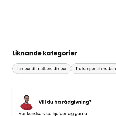
övertygar armaturen med ett ut
(CRI > 90)! LED-pendelarmaturen
som tillverkas i Tyskland!
Liknande kategorier
Lampor till matbord dimbar
Trä lampor till matbor
Vill du ha rådgivning?
Vår kundservice hjälper dig gärna