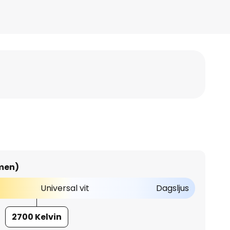
umen)
Universal vit
Dagsljus
2700 Kelvin