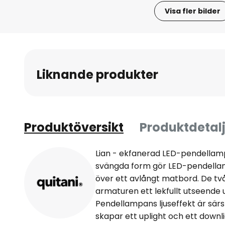
Visa fler bilder
Hoppa
till
början
av
Liknande produkter
bildgalleriet
Produktöversikt
Produktdetalj
Lian - ekfanerad LED-pendellam
svängda form gör LED-pendellamp
över ett avlångt matbord. De tv
armaturen ett lekfullt utseende ut
Pendellampans ljuseffekt är särsk
skapar ett uplight och ett downli