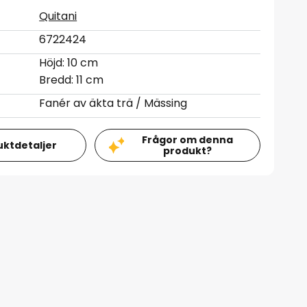
Quitani
6722424
Höjd: 10 cm
Bredd: 11 cm
Fanér av äkta trä / Mässing
Frågor om denna
uktdetaljer
produkt?