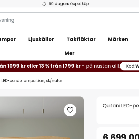
50 dagars öppet köp
ampor
Ljuskällor
Takfläktar
Märken
Mer
ån 1099 kr eller 13 % från 1799 kr
- på nästan allt
Kod:
i LED-pendellampa Lian, ek/natur
Quitani LED-pe
6 699,00