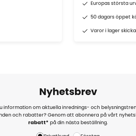
Europas största u
50 dagars öppet k
Varor i lager skick
Nyhetsbrev
u information om aktuella inrednings- och belysningstren
anden och rabatter? Genom att abonnera på vårt nyhets
rabatt*
på din nästa beställning.