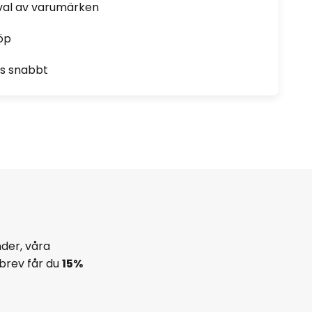
rval av varumärken
öp
as snabbt
der, våra
brev får du
15%