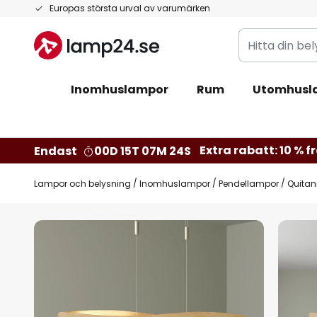
Hoppa
Europas största urval av varumärken
till
Hitta
innehållet
din
belysning
Inomhuslampor
Rum
Utomhusl
Extra rabatt: 10 % fr
Endast
00D 15T 07M 23S
Lampor och belysning
Inomhuslampor
Pendellampor
Quitan
Hoppa
till
slutet
av
bildgalleriet