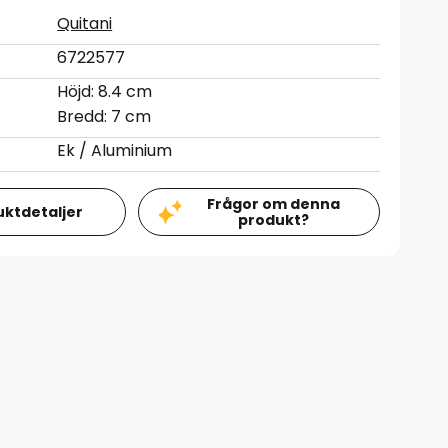
Quitani
6722577
Höjd: 8.4 cm
Bredd: 7 cm
Ek / Aluminium
Frågor om denna
uktdetaljer
produkt?