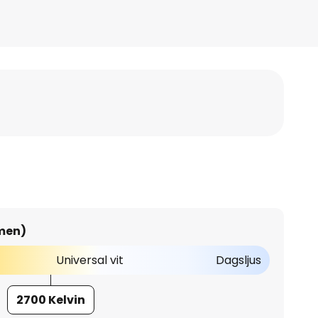
umen)
Universal vit
Dagsljus
2700 Kelvin