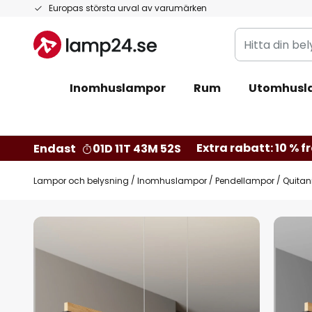
Hoppa
Europas största urval av varumärken
till
Hitta
innehållet
din
belysning
Inomhuslampor
Rum
Utomhusl
Extra rabatt: 10 % fr
Endast
01D 11T 43M 51S
Lampor och belysning
Inomhuslampor
Pendellampor
Quitan
Hoppa
till
slutet
av
bildgalleriet