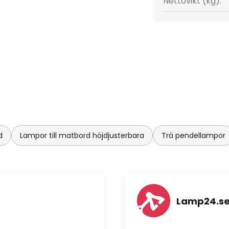
Nettovikt (kg):
r armaturen ibland intryck av
amstår som ännu mer elegant.
d
Lampor till matbord höjdjusterbara
Trä pendellampor
Lamp24.s