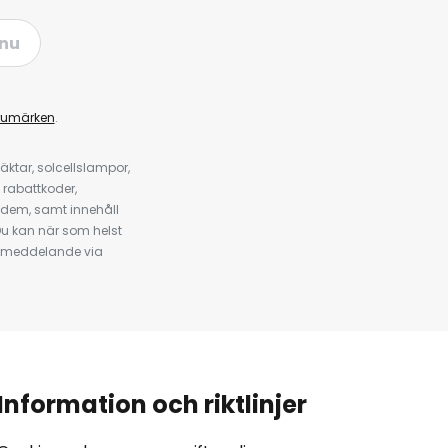
nu
rumärken
.
ktar, solcellslampor,
 rabattkoder,
 dem, samt innehåll
u kan när som helst
tt meddelande via
Information och riktlinjer