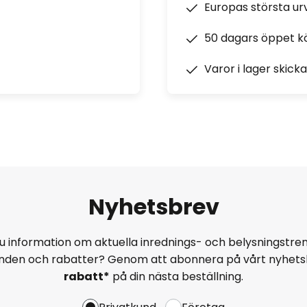
Europas största u
50 dagars öppet k
Varor i lager skick
Nyhetsbrev
u information om aktuella inrednings- och belysningstren
anden och rabatter? Genom att abonnera på vårt nyhets
rabatt*
på din nästa beställning.