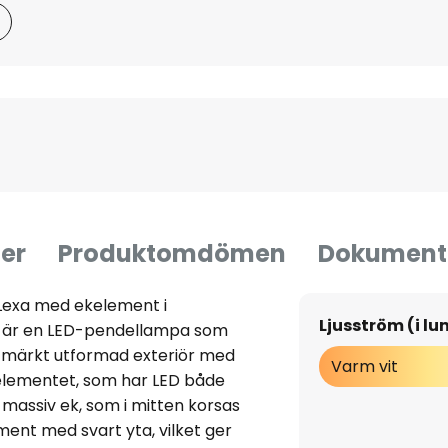
er
Produktomdömen
Dokument
Lexa med ekelement i
Ljusström (i l
xa är en LED-pendellampa som
tmärkt utformad exteriör med
Varm vit
elementet, som har LED både
av massiv ek, som i mitten korsas
ent med svart yta, vilket ger