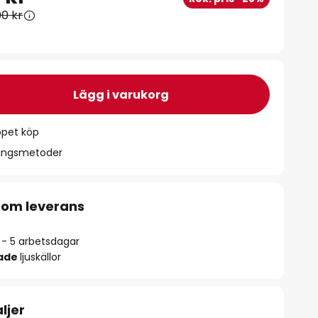
00 kr
Lägg i varukorg
ppet köp
ningsmetoder
 om leverans
2 - 5 arbetsdagar
rade
ljuskällor
ljer