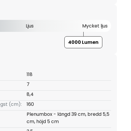
Ljus
Mycket ljus
4000 Lumen
118
7
8,4
gst (cm):
160
Plenumbox - längd 39 cm, bredd 5,5
cm, höjd 5 cm