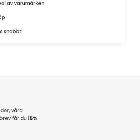
rval av varumärken
öp
as snabbt
der, våra
brev får du
15%