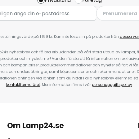
Privatkund
Företag
Prenumerera 
eställningsvärde på 1 199 kr. Kan inte lösas in på produkter från
dessa va
4s nyhetsbrev och få bra erbjudanden på vårt stora utbud av lampor, flä
odukter och mycket mer! Var den första att få information om exklusiva
 och kampanjpriser, produktrekommendationer och nyheter så fort vi får
ners och undersökningar, samt köprecensioner och rekommendationer. D
ationen antingen via länken som du hittar i alla nyhetsbrev eller med e
kontaktformuläret
. Mer information finns i vår
personuppgiftspolicy
.
Om Lamp24.se