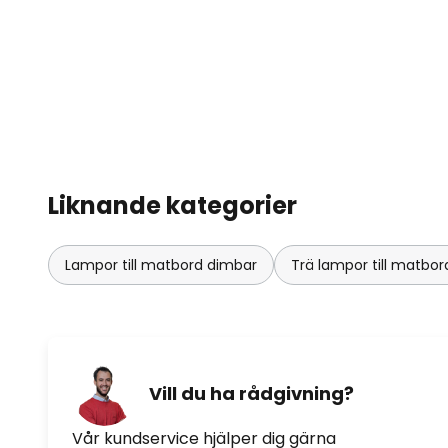
vajerupphängningen är så fin ge
att sväva, vilket gör att den fr
Liknande kategorier
Lampor till matbord dimbar
Trä lampor till matbor
Vill du ha rådgivning?
Vår kundservice hjälper dig gärna