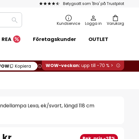
Betygsatt som 'Bra' på Trustpilot
Sök
Kundservice
Logga in
Varukorg
REA
Företagskunder
OUTLET
WOW-veckan:
upp till -70 % >
WOW
Kopiera
ndellampa Lexa, ek/svart, längd 118 cm
 kr
Rek. pris -28%