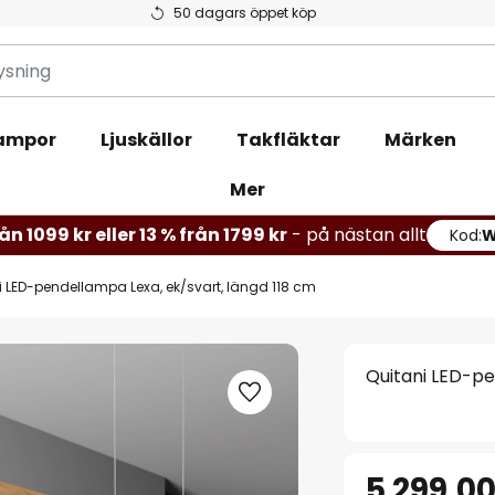
50 dagars öppet köp
ampor
Ljuskällor
Takfläktar
Märken
Mer
ån 1099 kr eller 13 % från 1799 kr
- på nästan allt
Kod:
i LED-pendellampa Lexa, ek/svart, längd 118 cm
Quitani LED-pe
5 299,00