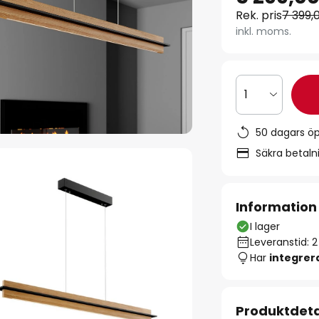
Rek. pris
7 399,
inkl. moms.
1
50 dagars ö
Säkra betal
Information
I lager
Leveranstid: 
Har
integre
Produktdeta