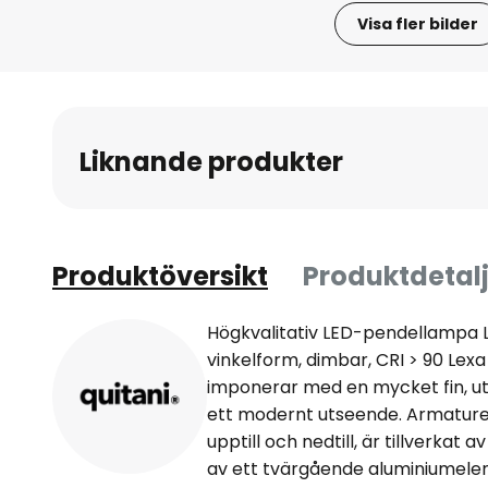
Visa fler bilder
Hoppa
till
början
av
Liknande produkter
bildgalleriet
Produktöversikt
Produktdetalj
Högkvalitativ LED-pendellampa 
vinkelform, dimbar, CRI > 90 Le
imponerar med en mycket fin, u
ett modernt utseende. Armatur
upptill och nedtill, är tillverkat 
av ett tvärgående aluminiumelem