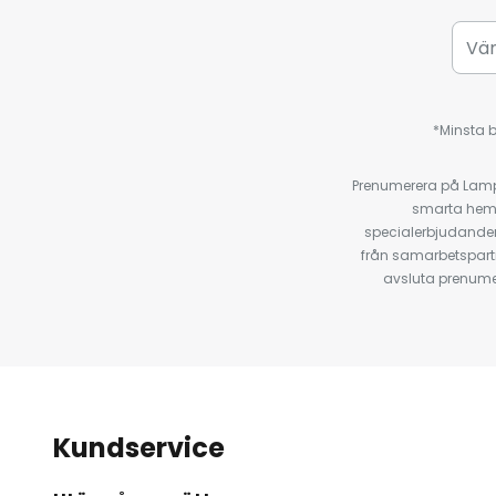
*Minsta b
Prenumerera på Lamp2
smarta hempr
specialerbjudanden
från samarbetspart
avsluta prenumer
Kundservice