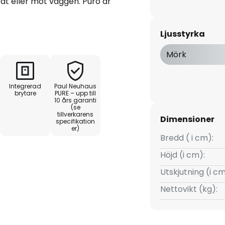
åt eller mot väggen. Puro är
mer som gör det möjligt att
gglampan.
Ljusstyrka
Mörk
Integrerad
Paul Neuhaus
brytare
PURE – upp till
10 års garanti
(se
tillverkarens
Dimensioner
specifikation
er)
Bredd ( i cm):
Höjd (i cm):
Utskjutning (i cm
Nettovikt (kg):