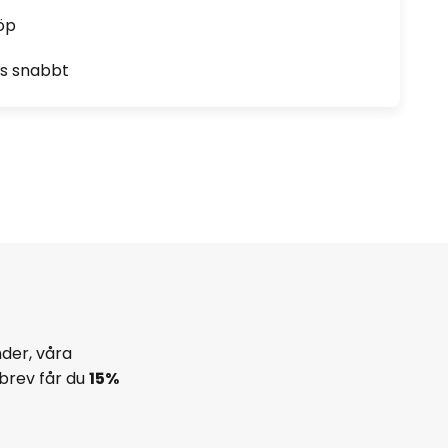
öp
as snabbt
der, våra
brev får du
15%