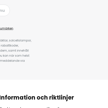
nu
rumärken
.
ktar, solcellslampor,
 rabattkoder,
 dem, samt innehåll
u kan när som helst
tt meddelande via
Information och riktlinjer