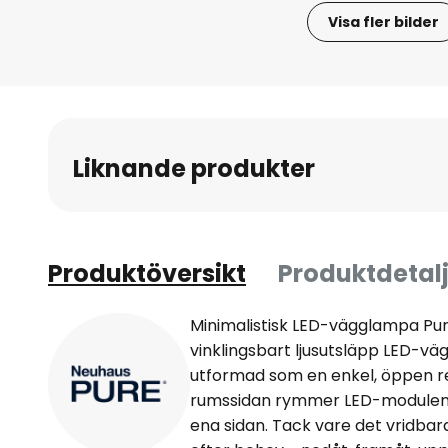
Visa fler bilder
Hoppa
till
början
av
bildgalleriet
Liknande produkter
Produktöversikt
Produktdetalj
Minimalistisk LED-vägglampa P
vinklingsbart ljusutsläpp LED-vä
utformad som en enkel, öppen r
rumssidan rymmer LED-modulen, 
ena sidan. Tack vare det vridbar