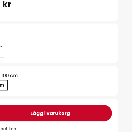
 kr
100 cm
cm
Lägg i varukorg
ppet köp