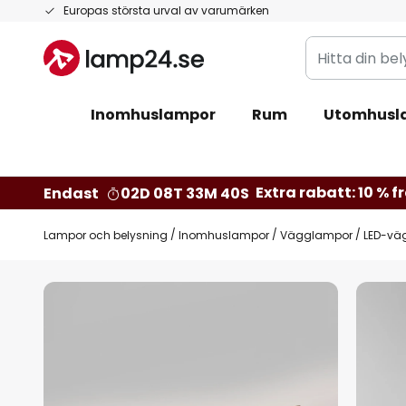
Hoppa
Europas största urval av varumärken
till
Hitta
innehållet
din
belysning
Inomhuslampor
Rum
Utomhusl
Extra rabatt: 10 % fr
Endast
02D 08T 33M 39S
Lampor och belysning
Inomhuslampor
Vägglampor
LED-väg
Hoppa
till
slutet
av
bildgalleriet