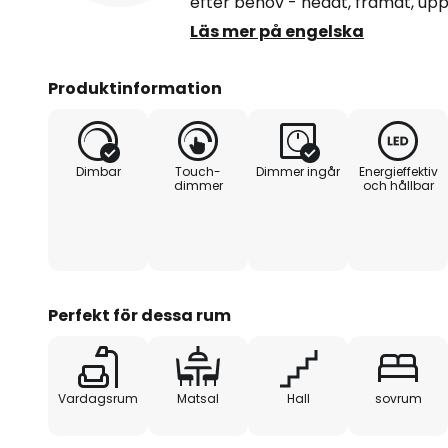
efter behov - nedåt, framåt, upp
också utrustad med en touchdim
Läs mer på engelska
justera ljusstyrkan direkt på vä
Produktinformation
Dimbar
Touch-
Dimmer ingår
Energieffektiv
dimmer
och hållbar
Perfekt för dessa rum
Vardagsrum
Matsal
Hall
sovrum