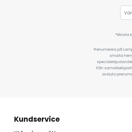
*Minsta b
Prenumerera på Lamp2
smarta hempr
specialerbjudanden
från samarbetspart
avsluta prenumer
Kundservice