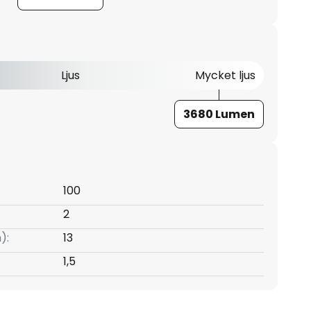
Ljus
Mycket ljus
3680 Lumen
100
2
):
13
1,5