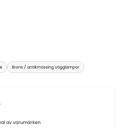
re
Brons / antikmässing vägglampor
e
rval av varumärken