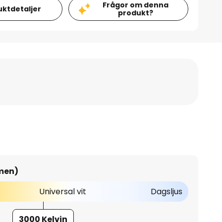
Frågor om denna
uktdetaljer
produkt?
umen)
Universal vit
Dagsljus
3000 Kelvin