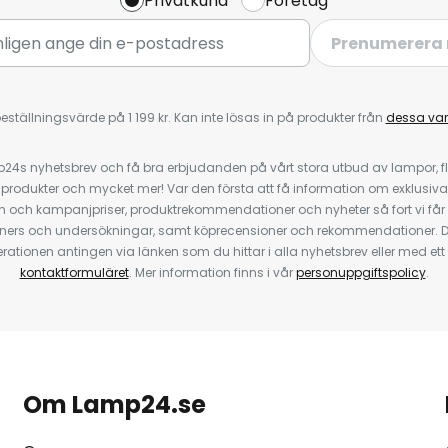
Privatkund
Företag
Prenumerera 
eställningsvärde på 1 199 kr. Kan inte lösas in på produkter från
dessa va
4s nyhetsbrev och få bra erbjudanden på vårt stora utbud av lampor, flä
odukter och mycket mer! Var den första att få information om exklusiva
 och kampanjpriser, produktrekommendationer och nyheter så fort vi får
ners och undersökningar, samt köprecensioner och rekommendationer. D
ationen antingen via länken som du hittar i alla nyhetsbrev eller med e
kontaktformuläret
. Mer information finns i vår
personuppgiftspolicy
.
Om Lamp24.se