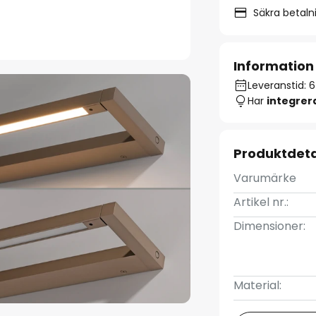
Säkra betal
Information
Leveranstid: 
Har
integre
Produktdeta
Varumärke
Artikel nr.:
Dimensioner:
Material: