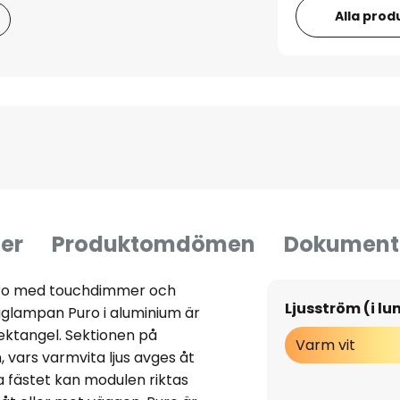
Alla prod
er
Produktomdömen
Dokument
uro med touchdimmer och
Ljusström (i l
gglampan Puro i aluminium är
ektangel. Sektionen på
Varm vit
vars varmvita ljus avges åt
a fästet kan modulen riktas