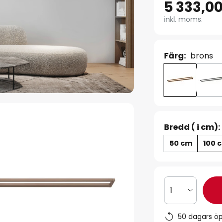
5 333,00
inkl. moms.
Färg:
brons
Bredd ( i cm):
50 cm
100 
1
50 dagars ö