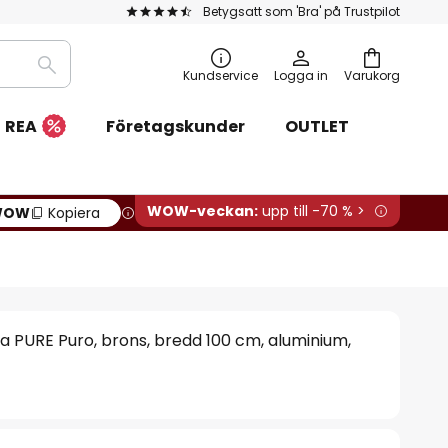
Betygsatt som 'Bra' på Trustpilot
Sök
Kundservice
Logga in
Varukorg
REA
Företagskunder
OUTLET
WOW-veckan:
upp till -70 % >
WOW
Kopiera
 PURE Puro, brons, bredd 100 cm, aluminium,