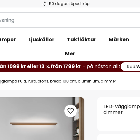
50 dagars öppet köp
ampor
Ljuskällor
Takfläktar
Märken
Mer
ån 1099 kr eller 13 % från 1799 kr
- på nästan allt
Kod:
glampa PURE Puro, brons, bredd 100 cm, aluminium, dimmer
LED-vägglampa
dimmer