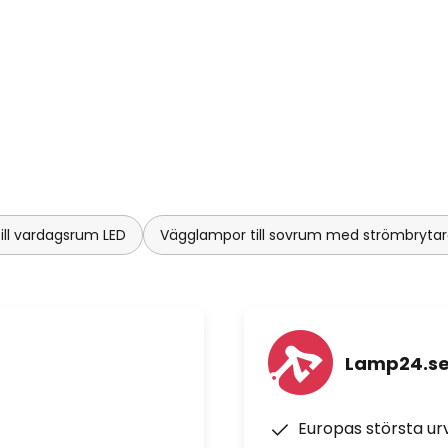
ill vardagsrum LED
Vägglampor till sovrum med strömbryta
Lamp24.s
Europas största u