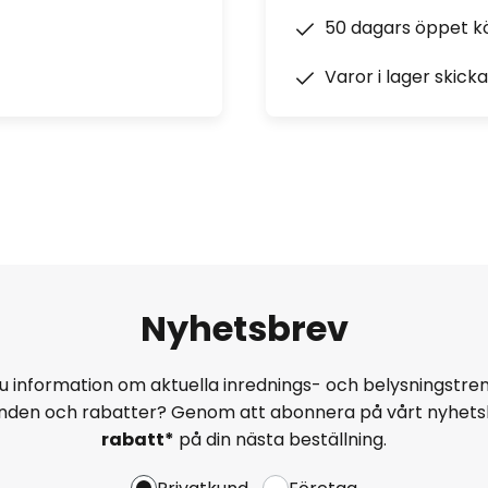
50 dagars öppet k
Varor i lager skick
Nyhetsbrev
u information om aktuella inrednings- och belysningstren
anden och rabatter? Genom att abonnera på vårt nyhets
rabatt*
på din nästa beställning.