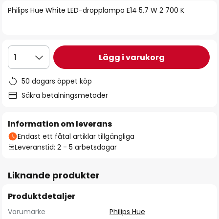
bildgalleriet
Philips Hue White LED-dropplampa E14 5,7 W 2 700 K
Lägg i varukorg
1
50 dagars öppet köp
Säkra betalningsmetoder
Information om leverans
Endast ett fåtal artiklar tillgängliga
Leveranstid: 2 - 5 arbetsdagar
Liknande produkter
Produktdetaljer
Varumärke
Philips Hue