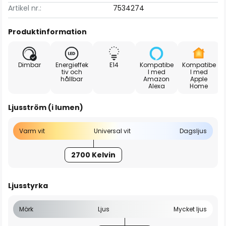
Artikel nr.:
7534274
Produktinformation
Dimbar
Energieffek
E14
Kompatibe
Kompatibe
tiv och
l med
l med
hållbar
Amazon
Apple
Alexa
Home
Ljusström (i lumen)
Varm vit
Universal vit
Dagsljus
2700 Kelvin
Ljusstyrka
Mörk
Ljus
Mycket ljus