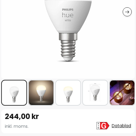
Hoppa
244,00 kr
till
början
Datablad
inkl. moms.
av