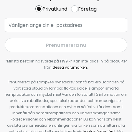
Privatkund
Företag
Prenumerera nu
*Minsta beställningsvärde på 1 199 kr. Kan inte lösas in på produkter
från
dessa varumärken
.
Prenumerera på Lamp24s nyhetsbrev och få bra erbjudanden på
vårt stora utbud av lampor, fläktar, solcellslampor, smarta
hemprodukter och mycket mer! Var den första att få information om
exklusiva rabattkoder, specialerbjudanden och kampanjpriser,
produktrekommendationer och nyheter så fort vi får dem, samt
innehåll från samarbetspartners och undersökningar, samt
köprecensioner och rekommendationer. Du kan när som helst
avsluta prenumerationen antingen via länken som du hittar i alla
nyhetsbrev eller med ett meddelande via
kontaktformuläret
. Mer