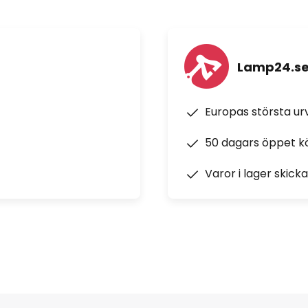
ar från varmvit (2 000 K) till
Lamp24.s
a 10 m
Europas största u
50 dagars öppet k
itet:
Varor i lager skick
 tillbehör)
-app och Hue Bluetooth-app
lips Hue-system och andra
nogy, Bosch, Telekom