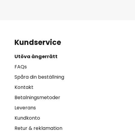
anslutningar till upp till 15 smar
individuella inställningarna tillde
Kundservice
Utöva ångerrätt
FAQs
Spåra din beställning
Kontakt
Betalningsmetoder
Leverans
Kundkonto
Retur & reklamation