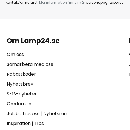
kontaktformuläret
. Mer information finns i vår
personuppgiftspolicy
.
tphones/surfplattor; de
las separat.
Om Lamp24.se
Om oss
Samarbeta med oss
Rabattkoder
Nyhetsbrev
SMS-nyheter
Omdömen
Jobba hos oss
|
Nyhetsrum
Inspiration
|
Tips