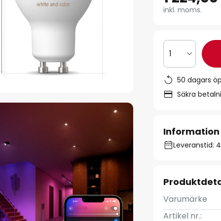
inkl. moms.
1
50 dagars ö
Säkra betal
Information
Leveranstid: 
Produktdeta
Varumärke
Artikel nr.: