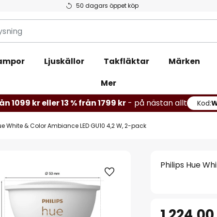
50 dagars öppet köp
ampor
Ljuskällor
Takfläktar
Märken
Mer
ån 1099 kr eller 13 % från 1799 kr
- på nästan allt
Kod:
Hue White & Color Ambiance LED GU10 4,2 W, 2-pack
Philips Hue Wh
1 224,00