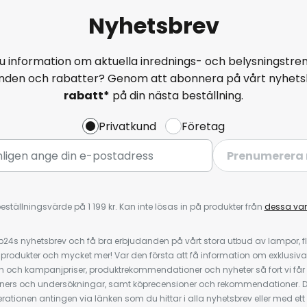
n Alexa, Apple HomeKit (Siri)
Nyhetsbrev
o och dimmer
u information om aktuella inrednings- och belysningstren
anden och rabatter? Genom att abonnera på vårt nyhets
iv a: ZigBee-integrering via
rabatt*
på din nästa beställning.
e Bridge (se tillbehör); detta
Privatkund
Företag
r på resande fot via Hue-appen
er på plats via röstkommando via
Prenumerera 
ri) och Google Assistant.
iv b: Direkt styrning på plats via
eställningsvärde på 1 199 kr. Kan inte lösas in på produkter från
dessa va
 Hue Bluetooth-appen; för
r surfplatta som använder
4s nyhetsbrev och få bra erbjudanden på vårt stora utbud av lampor, flä
e och Bluetooth Low Energy (BLE)
odukter och mycket mer! Var den första att få information om exklusiva
- eller dataanslutning är inte
 och kampanjpriser, produktrekommendationer och nyheter så fort vi får
r än tio lampor
ners och undersökningar, samt köprecensioner och rekommendationer. D
n brygga. En lampa kan lagra
ationen antingen via länken som du hittar i alla nyhetsbrev eller med e