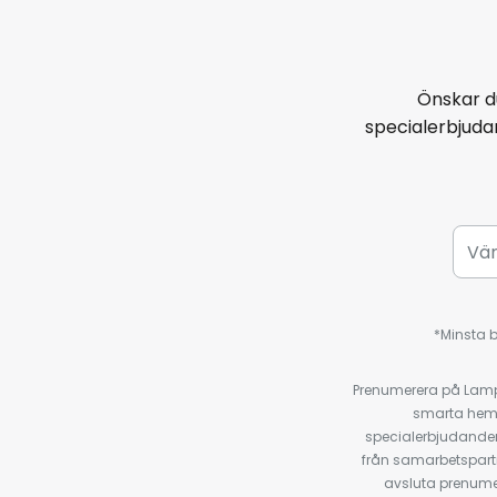
- Röststyrning möjlig med Amazo
och Google Assistant
- dimbar via app, röstkommand
Önskar d
specialerbjud
- Intelligent ljusstyrning Alternat
bridge och router, t.ex. Philips Hu
möjliggör styrning på plats elle
(gratis för Android och iOS) ell
Amazon Alexa, Apple HomeKit (Si
- intelligent ljusstyrning Alternat
*Minsta b
Bluetooth med den kostnadsfria
detta krävs en smartphone elle
Prenumerera på Lamp2
Android 7 eller iOS 11 eller högr
smarta hempr
4.0 eller högre. En router-, WLAN
specialerbjudanden
nödvändig. Vid användning av me
från samarbetspart
rekommenderas användning av e
avsluta prenumer