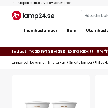
Hoppa
Europas största urval av varumärken
till
Hitta
innehållet
din
belysning
Inomhuslampor
Rum
Utomhusl
Extra rabatt: 10 % fr
Endast
02D 19T 36M 37S
Lampor och belysning
Smarta Hem
Smarta lampor
Philips 
Hoppa
till
slutet
av
bildgalleriet