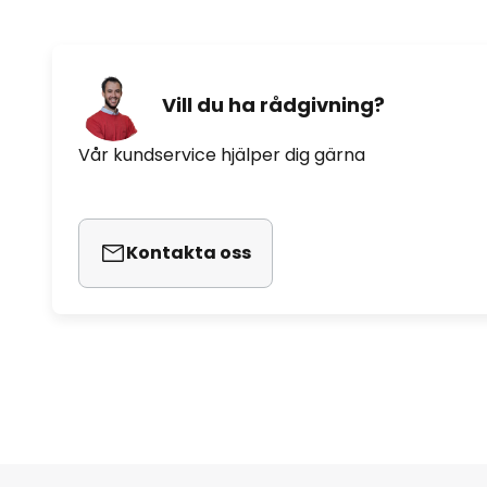
- Vitt ljus, färgtemperatur justerb
dagsljus (6 500 K)
Vill du ha rådgivning?
- 16 miljoner färger
Vår kundservice hjälper dig gärna
- Bluetooth-räckvidd inomhus c
Särskilda egenskaper/kompatibil
Kontakta oss
- Kan styras med Hue-dimmer (se
- Kan styras med passande Hue
- Kompatibel med befintligt Phi
ZigBee-baserade system som In
(Magenta) och Busch-Jäger