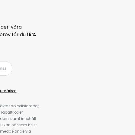
der, våra
brev får du
15%
nu
rumärken
.
ktar, solcellslampor,
 rabattkoder,
 dem, samt innehåll
u kan när som helst
tt meddelande via