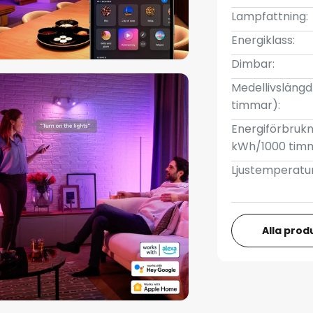
Lampfattning:
Energiklass:
Dimbar:
Medellivslängd 
timmar):
Energiförbrukn
kWh/1000 tim
Ljustemperatur
Alla prod