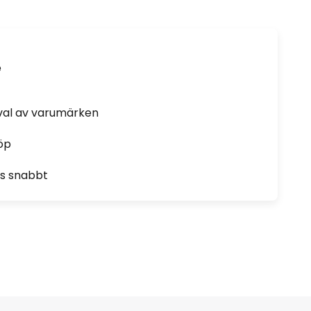
e
rval av varumärken
öp
as snabbt