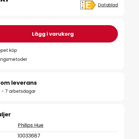
Datablad
Lägg i varukorg
ppet köp
ningsmetoder
 om leverans
4 - 7 arbetsdagar
ljer
Philips Hue
10033687