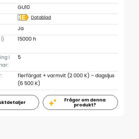
GU10
Datablad
Ja
(i
15000 h
ing i
5
mar:
:
flerfärgat + varmvit (2 000 K) – dagsljus
(6 500 K)
Frågor om denna
uktdetaljer
produkt?