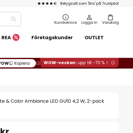
Betygsatt som 'Bra' på Trustpilot
Sök
Kundservice
Logga in
Varukorg
REA
Företagskunder
OUTLET
WOW-veckan:
upp till -70 % >
WOW
Kopiera
ite & Color Ambiance LED GU10 4,2 W, 2-pack
 kr