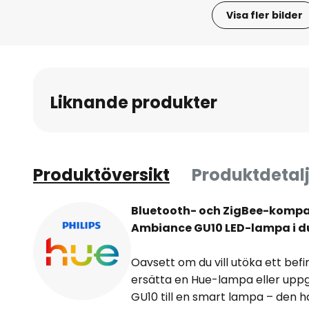
Visa fler bilder
Hoppa
till
början
av
Liknande produkter
bildgalleriet
Produktöversikt
Produktdetalj
Bluetooth- och ZigBee-kompat
Ambiance GU10 LED-lampa i 
Oavsett om du vill utöka ett befin
ersätta en Hue-lampa eller upp
GU10 till en smart lampa – den h