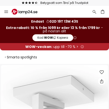
Betygsatt som 'Bra' på Trustpilot
Hoppa
till
innehållet
Endast
02D 19T 13M 42S
Extra rabatt: 10 % från 1099 kr eller 13 % från 1799 kr
-
på nästan allt
Kod:
WOW
Kopiera
WOW-veckan:
upp till -70 % >
Smarta spotlights
Hoppa
till
slutet
av
bildgalleriet