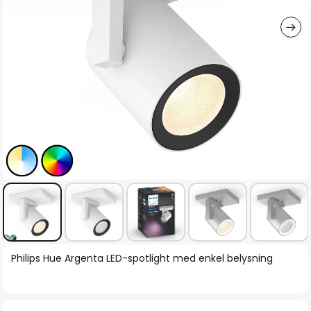
Hoppa
Philips Hue Argenta LED-spotlight med enkel belysning
till
början
av