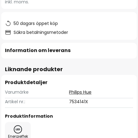
inkl. moms.
bildgalleriet
50 dagars öppet köp
Säkra betalningsmetoder
Information om leverans
Liknande produkter
Produktdetaljer
Varumärke
Philips Hue
Artikel nr.:
7534141X
Produktinformation
Energieffek