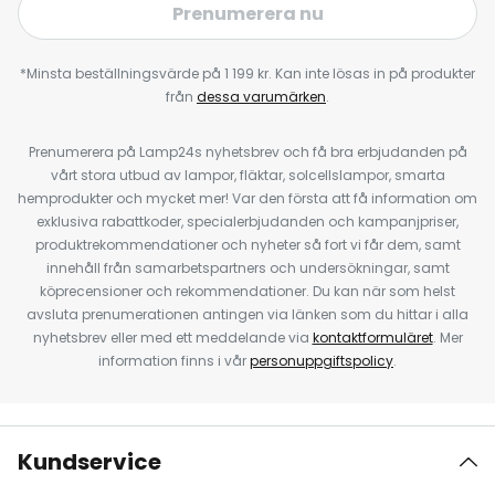
Prenumerera nu
*Minsta beställningsvärde på 1 199 kr. Kan inte lösas in på produkter
från
dessa varumärken
.
Prenumerera på Lamp24s nyhetsbrev och få bra erbjudanden på
vårt stora utbud av lampor, fläktar, solcellslampor, smarta
hemprodukter och mycket mer! Var den första att få information om
exklusiva rabattkoder, specialerbjudanden och kampanjpriser,
produktrekommendationer och nyheter så fort vi får dem, samt
innehåll från samarbetspartners och undersökningar, samt
köprecensioner och rekommendationer. Du kan när som helst
avsluta prenumerationen antingen via länken som du hittar i alla
nyhetsbrev eller med ett meddelande via
kontaktformuläret
. Mer
information finns i vår
personuppgiftspolicy
.
Kundservice