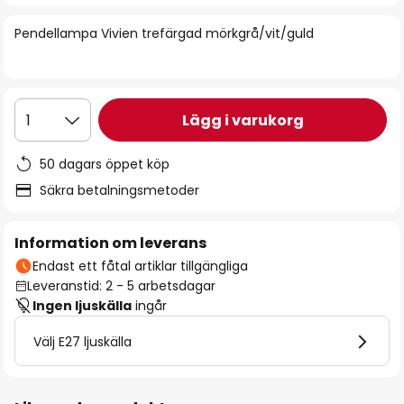
bildgalleriet
Pendellampa Vivien trefärgad mörkgrå/vit/guld
Lägg i varukorg
1
50 dagars öppet köp
Säkra betalningsmetoder
Information om leverans
Endast ett fåtal artiklar tillgängliga
Leveranstid: 2 - 5 arbetsdagar
Ingen ljuskälla
ingår
Välj E27 ljuskälla