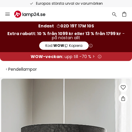
Europas största urval av varumärken
Hoppa
till
innehållet
Endast
02D 19T 17M 09S
Extra rabatt: 10 % från 1099 kr eller 13 % från 1799 kr
-
på nästan allt
Kod:
WOW
Kopiera
WOW-veckan:
upp till -70 % >
Pendellampor
Hoppa
till
slutet
av
bildgalleriet