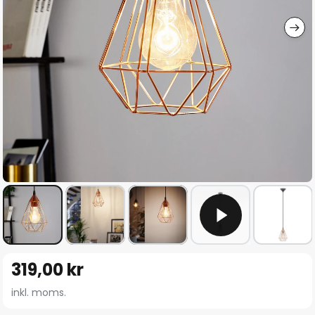
Hoppa
319,00 kr
till
början
inkl. moms.
av