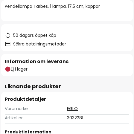
bildgalleriet
Pendellampa Tarbes, 1 lampa, 17,5 cm, koppar
50 dagars öppet köp
Säkra betalningsmetoder
Information om leverans
Ej i lager
Liknande produkter
Produktdetaljer
Varumärke
EGLO
Artikel nr.:
3032281
Produktinformation