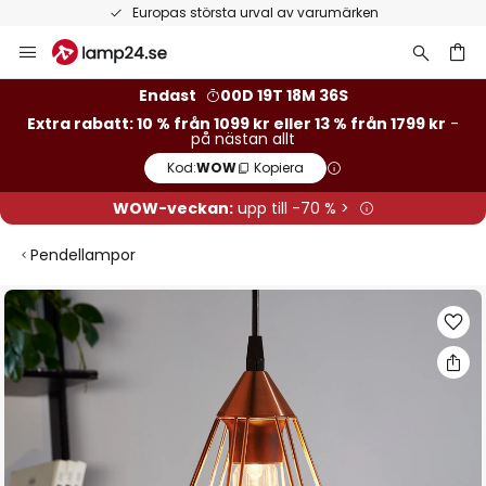
Europas största urval av varumärken
Hoppa
till
innehållet
Endast
00D 19T 18M 35S
Extra rabatt: 10 % från 1099 kr eller 13 % från 1799 kr
-
på nästan allt
Kod:
WOW
Kopiera
WOW-veckan:
upp till -70 % >
Pendellampor
Hoppa
till
slutet
av
bildgalleriet