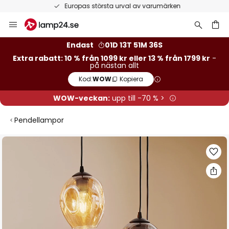
Europas största urval av varumärken
Hoppa
till
innehållet
Endast
01D 13T 51M 35S
Extra rabatt: 10 % från 1099 kr eller 13 % från 1799 kr
-
på nästan allt
Kod:
WOW
Kopiera
WOW-veckan:
upp till -70 % >
Pendellampor
Hoppa
till
slutet
av
bildgalleriet