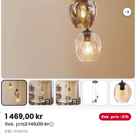
Hoppa
1 469,00 kr
Rek. pris -31%
till
Rek. pris
2 149,00 kr
början
inkl. moms.
av