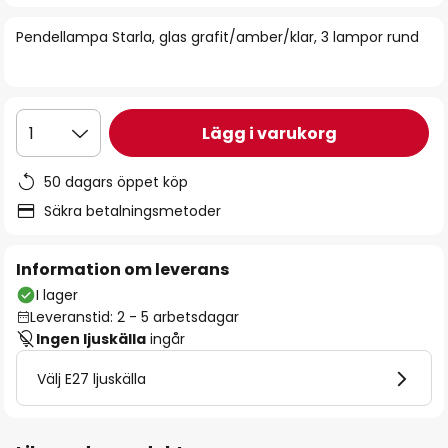
bildgalleriet
Pendellampa Starla, glas grafit/amber/klar, 3 lampor rund
Lägg i varukorg
1
50 dagars öppet köp
Säkra betalningsmetoder
Information om leverans
I lager
Leveranstid: 2 - 5 arbetsdagar
Ingen ljuskälla
ingår
Välj E27 ljuskälla