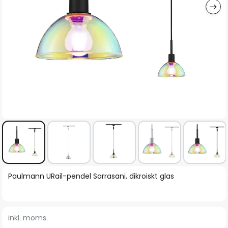
Hoppa
Paulmann URail-pendel Sarrasani, dikroiskt glas
till
början
av
inkl. moms.
bildgalleriet