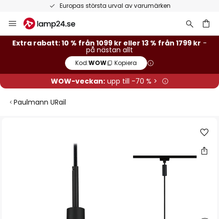
Europas största urval av varumärken
Hoppa
till
innehållet
Extra rabatt: 10 % från 1099 kr eller 13 % från 1799 kr
-
på nästan allt
Kod:
WOW
Kopiera
WOW-veckan:
upp till -70 % >
Paulmann URail
Hoppa
till
slutet
av
bildgalleriet