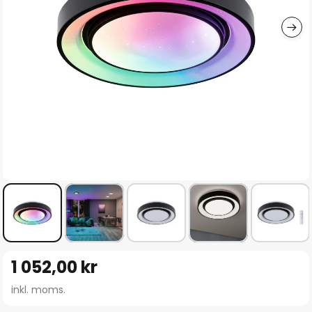
Hoppa
1 052,00 kr
till
början
inkl. moms.
av