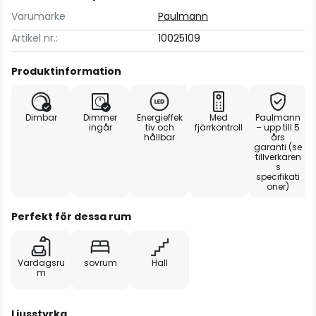
Varumärke
Paulmann
Artikel nr.:
10025109
Produktinformation
Dimbar
Dimmer
Energieffek
Med
Paulmann
ingår
tiv och
fjärrkontroll
– upp till 5
hållbar
års
garanti (se
tillverkaren
s
specifikati
oner)
Perfekt för dessa rum
Vardagsru
sovrum
Hall
m
Ljusstyrka