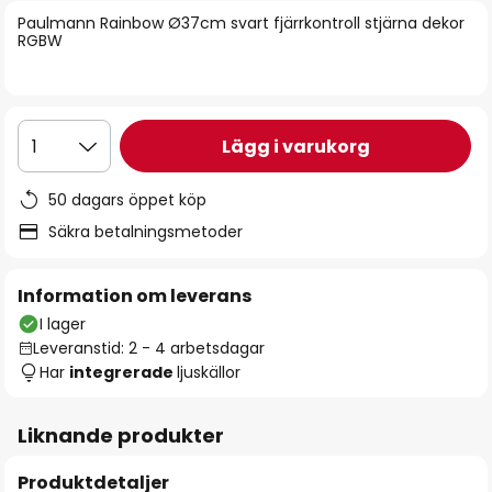
bildgalleriet
Paulmann Rainbow Ø37cm svart fjärrkontroll stjärna dekor
RGBW
Lägg i varukorg
1
50 dagars öppet köp
Säkra betalningsmetoder
Information om leverans
I lager
Leveranstid: 2 - 4 arbetsdagar
Har
integrerade
ljuskällor
Liknande produkter
Produktdetaljer