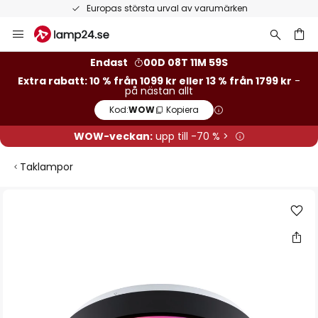
Europas största urval av varumärken
Hoppa
till
innehållet
Endast
00D 08T 11M 59S
Extra rabatt: 10 % från 1099 kr eller 13 % från 1799 kr
-
på nästan allt
Kod:
WOW
Kopiera
WOW-veckan:
upp till -70 % >
Taklampor
Hoppa
till
slutet
av
bildgalleriet