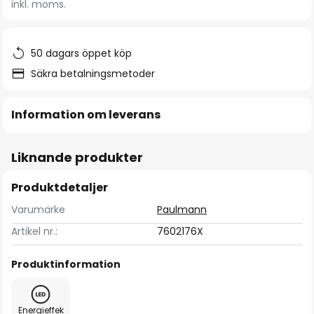
inkl. moms.
bildgalleriet
50 dagars öppet köp
Säkra betalningsmetoder
Information om leverans
Liknande produkter
Produktdetaljer
Varumärke
Paulmann
Artikel nr.:
7602176X
Produktinformation
Energieffek