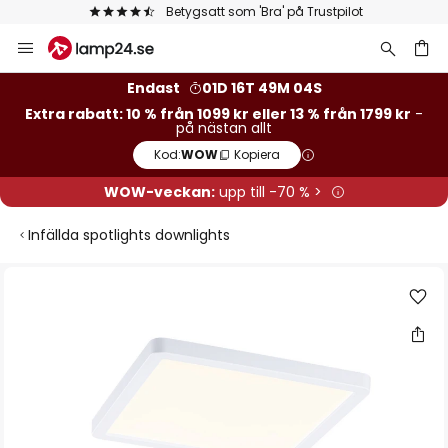
Betygsatt som 'Bra' på Trustpilot
Hoppa
till
innehållet
Endast
01D 16T 49M 04S
Extra rabatt: 10 % från 1099 kr eller 13 % från 1799 kr
-
på nästan allt
Kod:
WOW
Kopiera
WOW-veckan:
upp till -70 % >
Infällda spotlights downlights
Hoppa
till
slutet
av
bildgalleriet