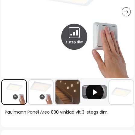
Hoppa
Paulmann Panel Areo 830 vinklad vit 3-stegs dim
till
början
av