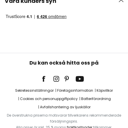
Våra kunders syn
Du kan också hitta oss på
Sekretessinställningar
Företagsinformation
Köpvillkor
Cookies och personuppgiftpolicy
Batteriförordning
Avfallshantering av ljuskällor
De överstrukna priserna motsvarar tillverkarens rekommenderade
försäljningspris.
Alla priser är inkl. 25 % moms
fraktkostnader
tillkommer.