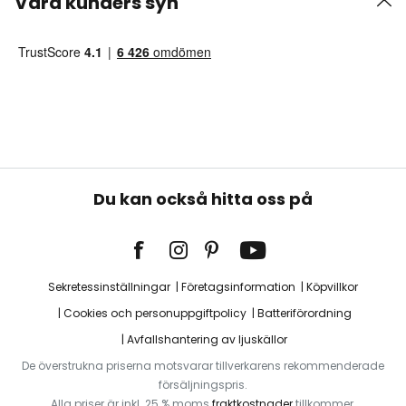
Våra kunders syn
Du kan också hitta oss på
Sekretessinställningar
Företagsinformation
Köpvillkor
Cookies och personuppgiftpolicy
Batteriförordning
Avfallshantering av ljuskällor
De överstrukna priserna motsvarar tillverkarens rekommenderade
försäljningspris.
Alla priser är inkl. 25 % moms
fraktkostnader
tillkommer.