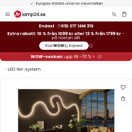
Europas största urval av varumärken
Hoppa
till
innehållet
Endast
01D 21T 14M 31S
Extra rabatt: 10 % från 1099 kr eller 13 % från 1799 kr
-
på nästan allt
Kod:
WOW
Kopiera
WOW-veckan:
upp till -70 % >
LED-list-system
Hoppa
till
slutet
av
bildgalleriet