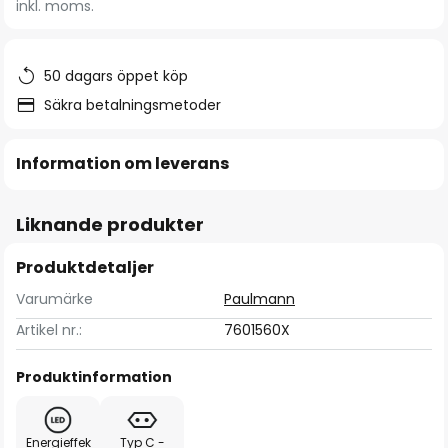
inkl. moms.
bildgalleriet
50 dagars öppet köp
Säkra betalningsmetoder
Information om leverans
Liknande produkter
Produktdetaljer
Varumärke
Paulmann
Artikel nr.:
7601560X
Produktinformation
Energieffek
Typ C -