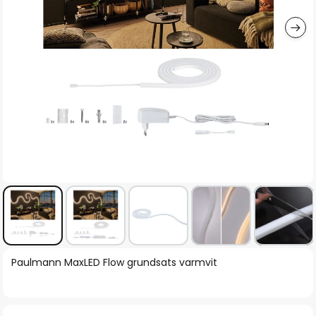
Hoppa
Paulmann MaxLED Flow grundsats varmvit
till
början
av