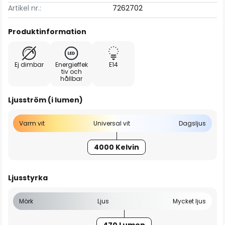
Artikel nr.:
7262702
Produktinformation
Ej dimbar
Energieffek
E14
tiv och
hållbar
Ljusström (i lumen)
Varm vit
Universal vit
Dagsljus
4000 Kelvin
Ljusstyrka
Mörk
Ljus
Mycket ljus