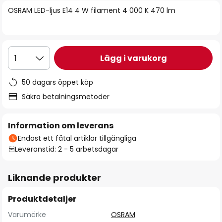
bildgalleriet
OSRAM LED-ljus E14 4 W filament 4 000 K 470 lm
Lägg i varukorg
1
50 dagars öppet köp
Säkra betalningsmetoder
Information om leverans
Endast ett fåtal artiklar tillgängliga
Leveranstid: 2 - 5 arbetsdagar
Liknande produkter
Produktdetaljer
Varumärke
OSRAM