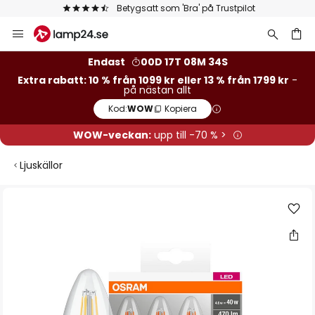
Betygsatt som 'Bra' på Trustpilot
Hoppa
till
innehållet
Endast
00D 17T 08M 33S
Extra rabatt: 10 % från 1099 kr eller 13 % från 1799 kr
-
på nästan allt
Kod:
WOW
Kopiera
WOW-veckan:
upp till -70 % >
Ljuskällor
Hoppa
till
slutet
av
bildgalleriet