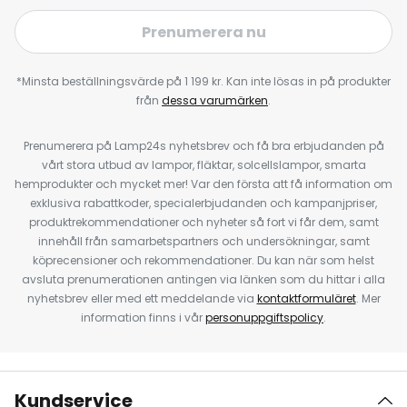
Prenumerera nu
*Minsta beställningsvärde på 1 199 kr. Kan inte lösas in på produkter
från
dessa varumärken
.
Prenumerera på Lamp24s nyhetsbrev och få bra erbjudanden på
vårt stora utbud av lampor, fläktar, solcellslampor, smarta
hemprodukter och mycket mer! Var den första att få information om
exklusiva rabattkoder, specialerbjudanden och kampanjpriser,
produktrekommendationer och nyheter så fort vi får dem, samt
innehåll från samarbetspartners och undersökningar, samt
köprecensioner och rekommendationer. Du kan när som helst
avsluta prenumerationen antingen via länken som du hittar i alla
nyhetsbrev eller med ett meddelande via
kontaktformuläret
. Mer
information finns i vår
personuppgiftspolicy
.
Kundservice