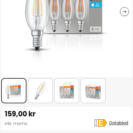
Hoppa
159,00 kr
till
början
Datablad
inkl. moms.
av