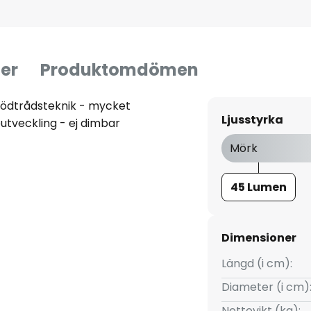
er
Produktomdömen
ödtrådsteknik - mycket
Ljusstyrka
eutveckling - ej dimbar
Mörk
45 Lumen
Dimensioner
Längd (i cm):
Diameter (i cm)
Nettovikt (kg):