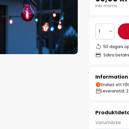
inkl. moms.
1
50 dagars ö
Säkra betal
Information
Endast ett fåta
Leveranstid: 
Produktdeta
Varumärke