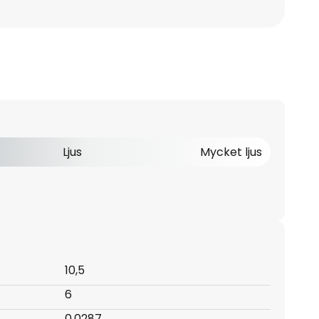
Ljus
Mycket ljus
10,5
:
6
0,0287