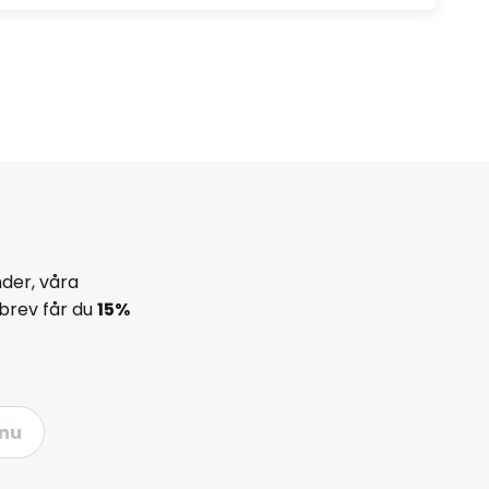
der, våra
brev får du
15%
nu