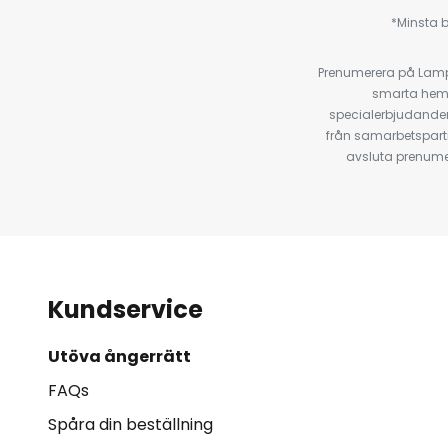
*Minsta b
Prenumerera på Lamp2
smarta hempr
specialerbjudanden
från samarbetspart
avsluta prenumer
Kundservice
Utöva ångerrätt
FAQs
Spåra din beställning