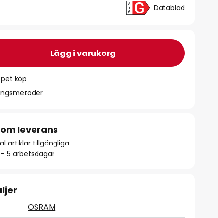
Datablad
Lägg i varukorg
ppet köp
ningsmetoder
 om leverans
l artiklar tillgängliga
2 - 5 arbetsdagar
ljer
OSRAM