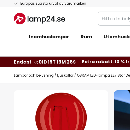
Hoppa
Europas största urval av varumärken
till
Hitta
innehållet
din
belysning
Inomhuslampor
Rum
Utomhusl
Extra rabatt: 10 % fr
Endast
01D 15T 19M 25S
Lampor och belysning
Ljuskällor
OSRAM LED-lampa E27 Star Déc
Hoppa
till
slutet
av
bildgalleriet