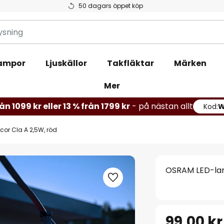
50 dagars öppet köp
ampor
Ljuskällor
Takfläktar
Märken
Mer
ån 1099 kr eller 13 % från 1799 kr
- på nästan allt
Kod:
or Cla A 2,5W, röd
OSRAM LED-lam
99,00 kr