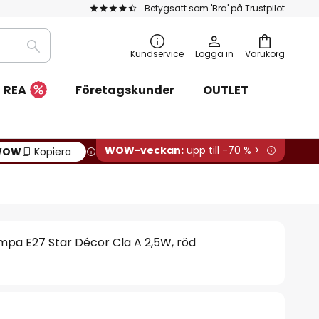
Betygsatt som 'Bra' på Trustpilot
Sök
Kundservice
Logga in
Varukorg
REA
Företagskunder
OUTLET
WOW-veckan:
upp till -70 % >
WOW
Kopiera
pa E27 Star Décor Cla A 2,5W, röd