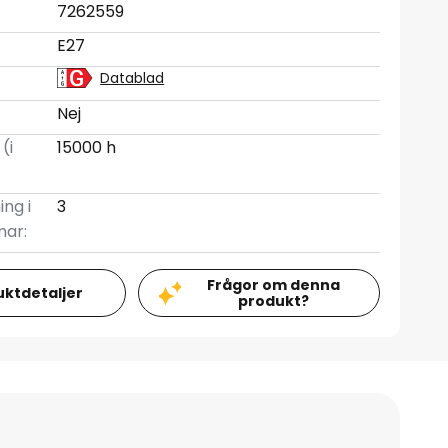
7262559
E27
Datablad
Nej
(i
15000 h
ing i
3
mar:
Frågor om denna
uktdetaljer
produkt?