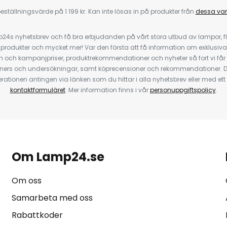
eställningsvärde på 1 199 kr. Kan inte lösas in på produkter från
dessa va
4s nyhetsbrev och få bra erbjudanden på vårt stora utbud av lampor, flä
odukter och mycket mer! Var den första att få information om exklusiva
 och kampanjpriser, produktrekommendationer och nyheter så fort vi får
ners och undersökningar, samt köprecensioner och rekommendationer. D
ationen antingen via länken som du hittar i alla nyhetsbrev eller med e
kontaktformuläret
. Mer information finns i vår
personuppgiftspolicy
.
Om Lamp24.se
Om oss
Samarbeta med oss
Rabattkoder