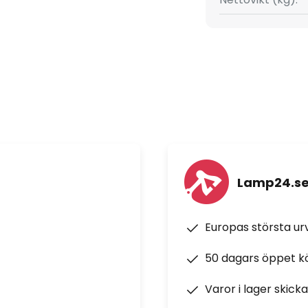
Lamp24.s
Europas största u
50 dagars öppet k
Varor i lager skick