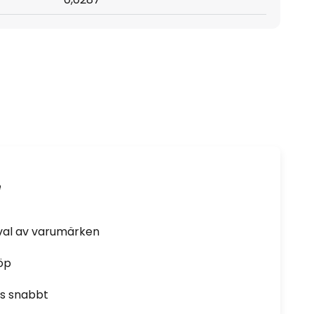
e
rval av varumärken
öp
as snabbt