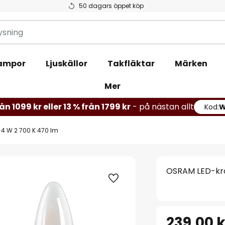
50 dagars öppet köp
ampor
Ljuskällor
Takfläktar
Märken
Mer
ån 1099 kr eller 13 % från 1799 kr
- på nästan allt
Kod:
4 W 2 700 K 470 lm
OSRAM LED-kro
239,00 k