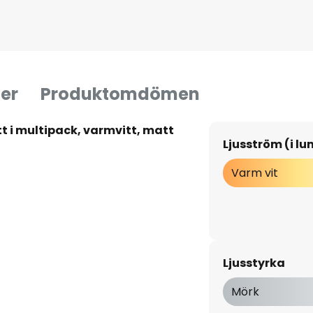
er
Produktomdömen
t i multipack, varmvitt, matt
Ljusström (i l
Varm vit
Ljusstyrka
Mörk