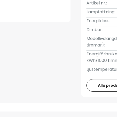
Artikel nr.:
Lampfattning:
Energiklass:
Dimbar:
Medellivslängd 
timmar):
Energiförbrukn
kWh/1000 tim
Ljustemperatur
Alla prod