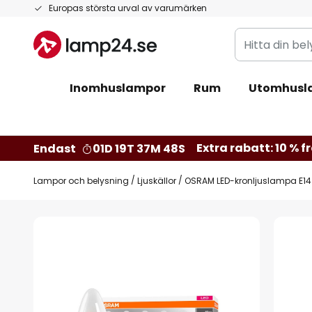
Hoppa
Europas största urval av varumärken
till
Hitta
innehållet
din
belysning
Inomhuslampor
Rum
Utomhusl
Extra rabatt: 10 % fr
Endast
01D 19T 37M 48S
Lampor och belysning
Ljuskällor
OSRAM LED-kronljuslampa E14 
Hoppa
till
slutet
av
bildgalleriet