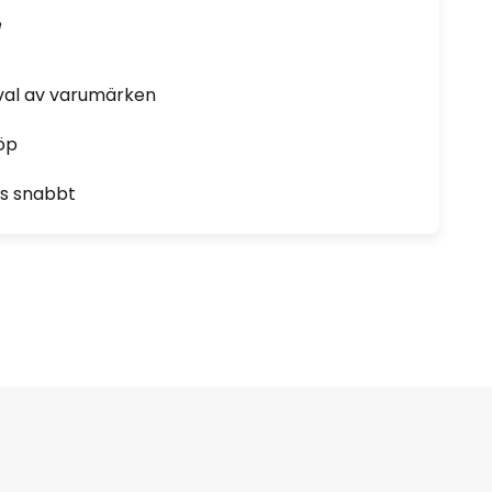
e
rval av varumärken
öp
as snabbt