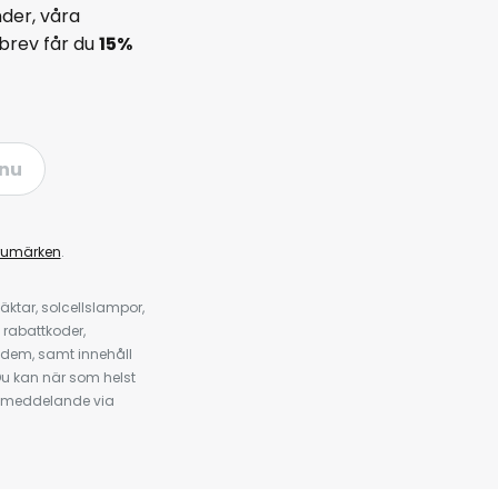
der, våra
brev får du
15%
nu
rumärken
.
ktar, solcellslampor,
 rabattkoder,
 dem, samt innehåll
u kan när som helst
tt meddelande via