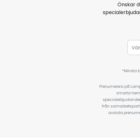
Önskar d
specialerbjud
*Minsta b
Prenumerera på Lamp2
smarta hempr
specialerbjudanden
från samarbetspart
avsluta prenumer