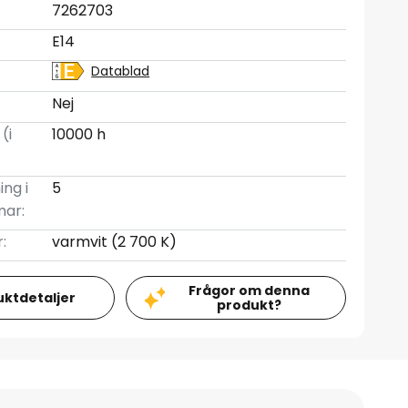
7262703
E14
Datablad
Nej
(i
10000 h
ing i
5
mar:
:
varmvit (2 700 K)
Frågor om denna
uktdetaljer
produkt?