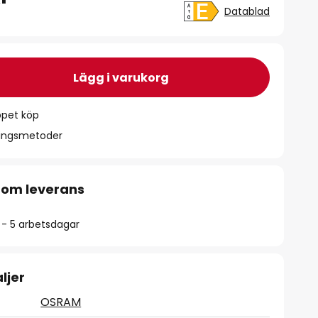
Datablad
Lägg i varukorg
ppet köp
ningsmetoder
 om leverans
2 - 5 arbetsdagar
ljer
OSRAM