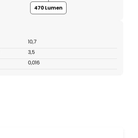
470 Lumen
10,7
:
3,5
0,016