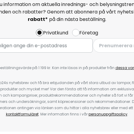
u information om aktuella inrednings- och belysningstren
anden och rabatter? Genom att abonnera på vårt nyhets
rabatt*
på din nästa beställning.
Privatkund
Företag
Prenumerera 
eställningsvärde på 1 199 kr. Kan inte lösas in på produkter från
dessa va
4s nyhetsbrev och få bra erbjudanden på vårt stora utbud av lampor, flä
odukter och mycket mer! Var den första att få information om exklusiva
 och kampanjpriser, produktrekommendationer och nyheter så fort vi får
ners och undersökningar, samt köprecensioner och rekommendationer. D
ationen antingen via länken som du hittar i alla nyhetsbrev eller med e
kontaktformuläret
. Mer information finns i vår
personuppgiftspolicy
.