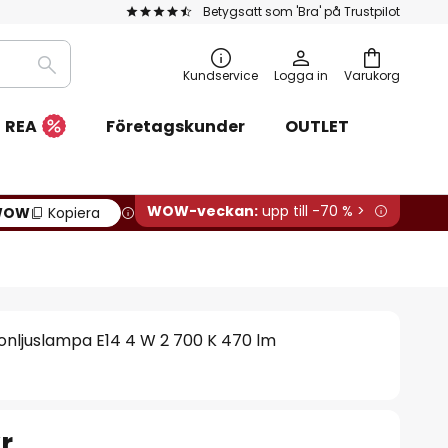
Betygsatt som 'Bra' på Trustpilot
Sök
Kundservice
Logga in
Varukorg
REA
Företagskunder
OUTLET
WOW-veckan:
upp till -70 % >
WOW
Kopiera
nljuslampa E14 4 W 2 700 K 470 lm
r