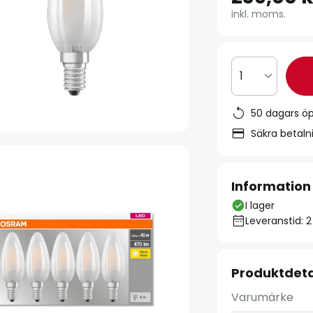
inkl. moms.
1
50 dagars ö
Säkra betal
Information
I lager
Leveranstid: 
Produktdeta
Varumärke