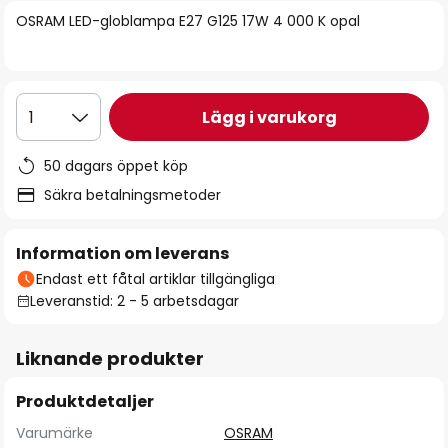
bildgalleriet
OSRAM LED-globlampa E27 G125 17W 4 000 K opal
Lägg i varukorg
1
50 dagars öppet köp
Säkra betalningsmetoder
Information om leverans
Endast ett fåtal artiklar tillgängliga
Leveranstid: 2 - 5 arbetsdagar
Liknande produkter
Produktdetaljer
Varumärke
OSRAM