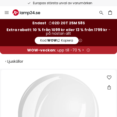
Europas största urval av varumärken
Hoppa
till
innehållet
Endast
02D 20T 25M 58S
Extra rabatt: 10 % från 1099 kr eller 13 % från 1799 kr
-
på nästan allt
Kod:
WOW
Kopiera
WOW-veckan:
upp till -70 % >
Ljuskällor
Hoppa
till
slutet
av
bildgalleriet