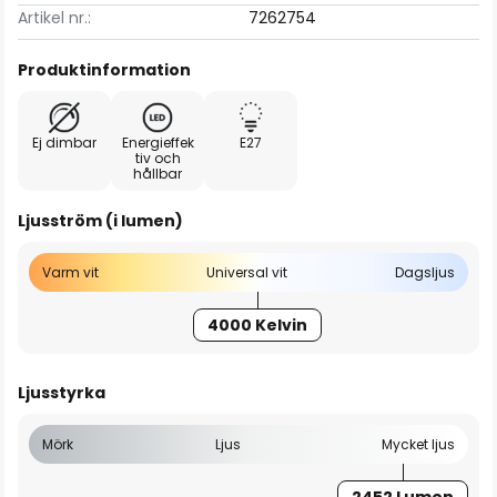
Artikel nr.:
7262754
Produktinformation
Ej dimbar
Energieffek
E27
tiv och
hållbar
Ljusström (i lumen)
Varm vit
Universal vit
Dagsljus
4000 Kelvin
Ljusstyrka
Mörk
Ljus
Mycket ljus