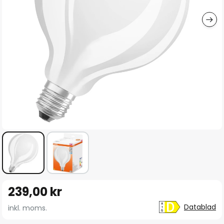
Hoppa
239,00 kr
till
början
Datablad
inkl. moms.
av