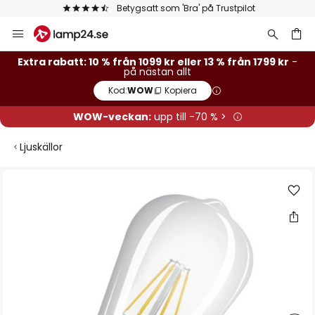
Betygsatt som 'Bra' på Trustpilot
Hoppa
till
innehållet
Extra rabatt: 10 % från 1099 kr eller 13 % från 1799 kr
-
på nästan allt
Kod:
WOW
Kopiera
WOW-veckan:
upp till -70 % >
Ljuskällor
Hoppa
till
slutet
av
bildgalleriet