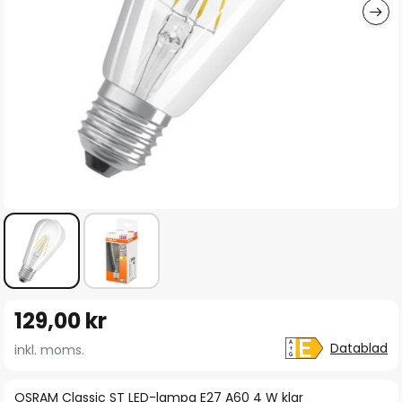
Hoppa
129,00 kr
till
början
Datablad
inkl. moms.
av
bildgalleriet
OSRAM Classic ST LED-lampa E27 A60 4 W klar