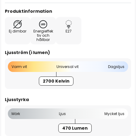
Produktinformation
Ej dimbar
Energieffek
E27
tiv och
hållbar
Ljusström (i lumen)
Varm vit
Universal vit
Dagsljus
2700 Kelvin
Ljusstyrka
Mörk
Ljus
Mycket ljus
470 Lumen