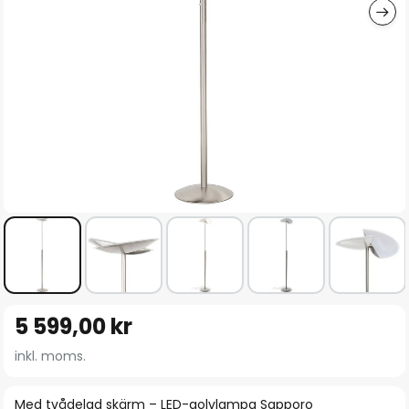
Hoppa
5 599,00 kr
till
början
inkl. moms.
av
bildgalleriet
Med tvådelad skärm – LED-golvlampa Sapporo