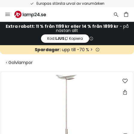
Europas största urval av varumärken
Hoppa
till
innehållet
Extra rabatt: 11 % från 1199 kr eller 14 % från 1899 kr
- på
nästan allt
Kod:
LJUS
Kopiera
Spardagar:
upp till -70 % >
Golvlampor
Hoppa
till
slutet
av
bildgalleriet