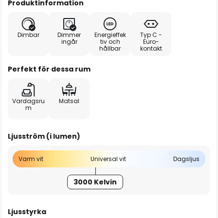
Produktinformation
Dimbar
Dimmer
Energieffek
Typ C -
ingår
tiv och
Euro-
hållbar
kontakt
Perfekt för dessa rum
Vardagsru
Matsal
m
Ljusström (i lumen)
Varm vit
Universal vit
Dagsljus
3000 Kelvin
Ljusstyrka