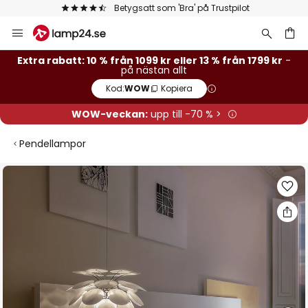
Betygsatt som 'Bra' på Trustpilot
Hoppa
till
innehållet
Extra rabatt: 10 % från 1099 kr eller 13 % från 1799 kr
-
på nästan allt
Kod:
WOW
Kopiera
WOW-veckan:
upp till -70 % >
Pendellampor
Hoppa
till
slutet
av
bildgalleriet