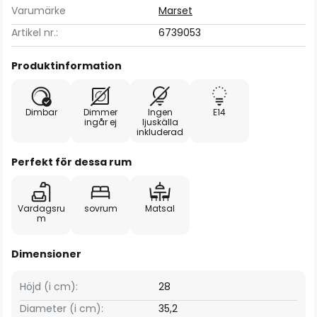
Varumärke
Marset
Artikel nr.:
6739053
Produktinformation
Dimbar
Dimmer
Ingen
E14
ingår ej
ljuskälla
inkluderad
Perfekt för dessa rum
Vardagsru
sovrum
Matsal
m
Dimensioner
Höjd (i cm):
28
Diameter (i cm):
35,2