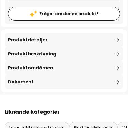
Frågor om denna produkt?
Produktdetaljer
Produktbeskrivning
Produktomdömen
Dokument
Liknande kategorier
Lampor till matbord dimbar
Plast pendellampor
Vi