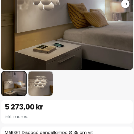
Hoppa
5 273,00 kr
till
början
inkl. moms.
av
bildgalleriet
MARSET Discocó pendellampa Ø 35 cm vit