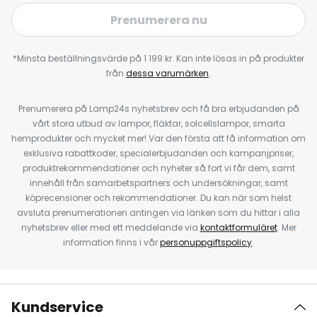
Prenumerera nu
*Minsta beställningsvärde på 1 199 kr. Kan inte lösas in på produkter
från
dessa varumärken
.
Prenumerera på Lamp24s nyhetsbrev och få bra erbjudanden på
vårt stora utbud av lampor, fläktar, solcellslampor, smarta
hemprodukter och mycket mer! Var den första att få information om
exklusiva rabattkoder, specialerbjudanden och kampanjpriser,
produktrekommendationer och nyheter så fort vi får dem, samt
innehåll från samarbetspartners och undersökningar, samt
köprecensioner och rekommendationer. Du kan när som helst
avsluta prenumerationen antingen via länken som du hittar i alla
nyhetsbrev eller med ett meddelande via
kontaktformuläret
. Mer
information finns i vår
personuppgiftspolicy
.
Kundservice