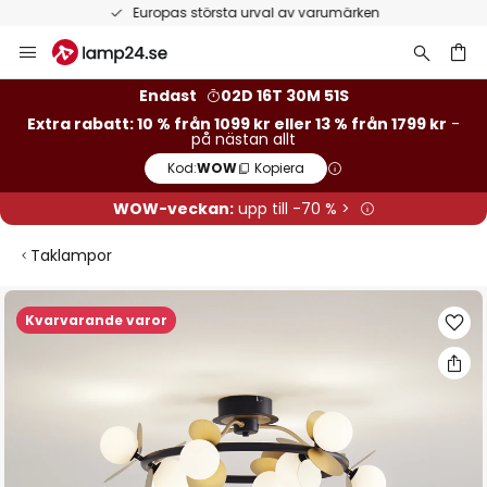
Europas största urval av varumärken
Hoppa
till
innehållet
Endast
02D 16T 30M 50S
Extra rabatt: 10 % från 1099 kr eller 13 % från 1799 kr
-
på nästan allt
Kod:
WOW
Kopiera
WOW-veckan:
upp till -70 % >
Taklampor
Hoppa
Kvarvarande varor
till
slutet
av
bildgalleriet