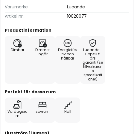
Varumärke
Lucande
Artikel nr.:
10020077
Produktinformation
Dimbar
Dimmer
Energieffek
Lucande –
ingår
tiv och
upp till 5
hållbar
års
garanti (se
tillverkaren
s
specifikati
oner)
Perfekt för dessa rum
Vardagsru
sovrum
Hall
m
Ljusström (i lumen)