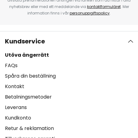
avsluta prenumerationen antingen via länken som du hittar i alla
nyhetsbrev eller med ett meddelande via
kontaktformuläret
. Mer
information finns i vår
personuppgiftspolicy
.
Kundservice
Utöva ångerrätt
FAQs
Spåra din beställning
Kontakt
Betalningsmetoder
Leverans
Kundkonto
Retur & reklamation