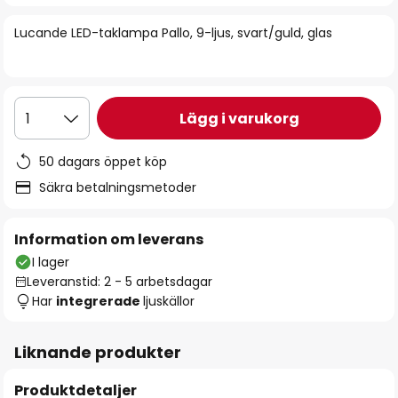
bildgalleriet
Lucande LED-taklampa Pallo, 9-ljus, svart/guld, glas
Lägg i varukorg
1
50 dagars öppet köp
Säkra betalningsmetoder
Information om leverans
I lager
Leveranstid: 2 - 5 arbetsdagar
Har
integrerade
ljuskällor
Liknande produkter
Produktdetaljer