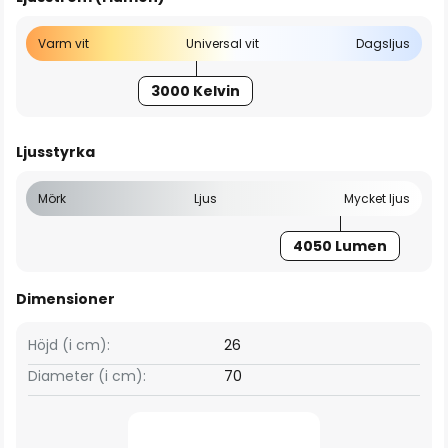
Varm vit
Universal vit
Dagsljus
3000 Kelvin
Ljusstyrka
Mörk
Ljus
Mycket ljus
4050 Lumen
Dimensioner
Höjd (i cm):
26
Diameter (i cm):
70