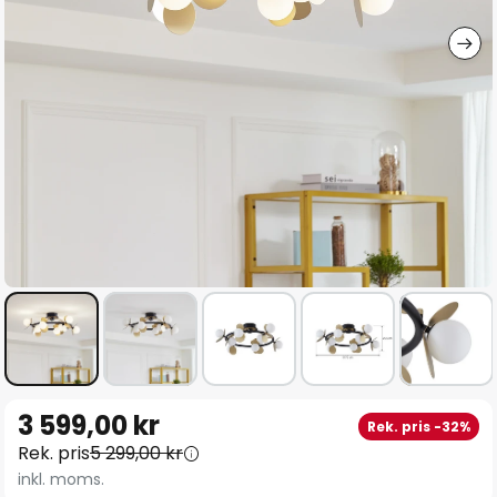
Hoppa
3 599,00 kr
Rek. pris -32%
till
Rek. pris
5 299,00 kr
början
inkl. moms.
av