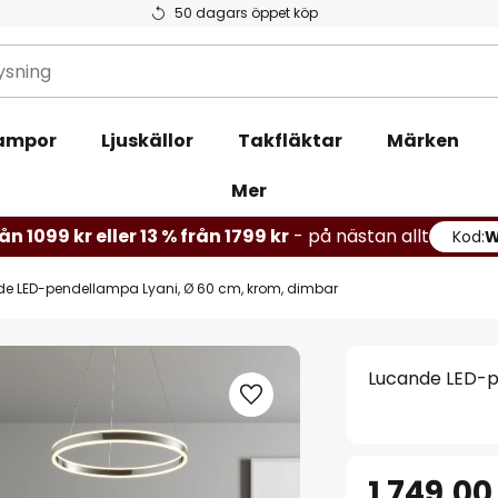
50 dagars öppet köp
ampor
Ljuskällor
Takfläktar
Märken
Mer
ån 1099 kr eller 13 % från 1799 kr
- på nästan allt
Kod:
e LED-pendellampa Lyani, Ø 60 cm, krom, dimbar
Lucande LED-p
1 749,00