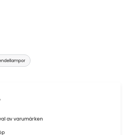
pendellampor
e
rval av varumärken
öp