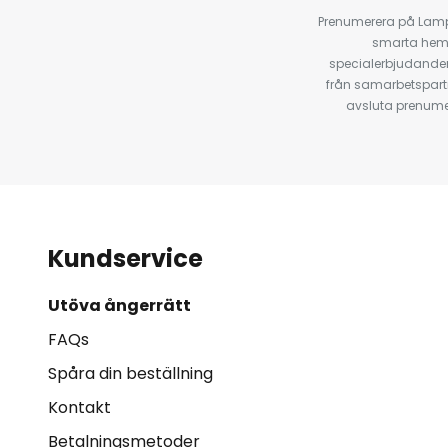
Prenumerera på Lamp2
smarta hempr
specialerbjudanden
från samarbetspart
avsluta prenumer
Kundservice
Utöva ångerrätt
FAQs
Spåra din beställning
Kontakt
Betalningsmetoder