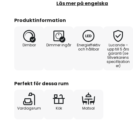
beroende på situationen kan pe
Läs mer på engelska
med hjälp av en väggbrytare för
mysigt ljus med mindre ljusstyrka
Produktinformation
Dimbar
Dimmer ingår
Energieffektiv
Lucande –
och hållbar
upp till 5 års
garanti (se
tillverkarens
specifikation
er)
Perfekt för dessa rum
Vardagsrum
Kök
Matsal