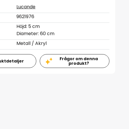
Lucande
9621976
Höjd: 5 cm
Diameter: 60 cm
Metall / Akryl
Frågor om denna
uktdetaljer
produkt?