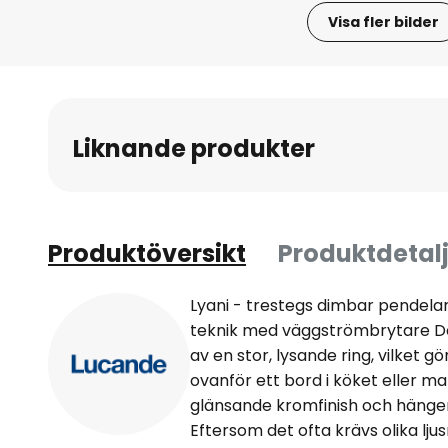
Visa fler bilder
Hoppa
till
början
av
Liknande produkter
bildgalleriet
Produktöversikt
Produktdetalj
Lyani - trestegs dimbar pendel
teknik med väggströmbrytare 
av en stor, lysande ring, vilket gö
ovanför ett bord i köket eller ma
glänsande kromfinish och hänger 
Eftersom det ofta krävs olika lj