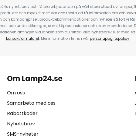
4s nyhetsbrev och få bra erbjudanden på vårt stora utbud av lampor, flä
odukter och mycket mer! Var den första att få information om exklusiva
 och kampanjpriser, produktrekommendationer och nyheter så fort vi får
ners och undersökningar, samt köprecensioner och rekommendationer. D
ationen antingen via länken som du hittar i alla nyhetsbrev eller med e
kontaktformuläret
. Mer information finns i vår
personuppgiftspolicy
.
Om Lamp24.se
Om oss
Samarbeta med oss
Rabattkoder
Nyhetsbrev
SMS-nyheter