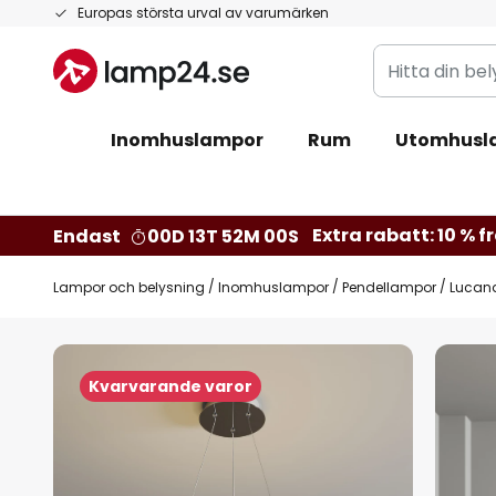
Hoppa
Europas största urval av varumärken
till
Hitta
innehållet
din
belysning
Inomhuslampor
Rum
Utomhusl
Extra rabatt: 10 % fr
Endast
00D 13T 51M 59S
Lampor och belysning
Inomhuslampor
Pendellampor
Lucand
Hoppa
till
Kvarvarande varor
slutet
av
bildgalleriet