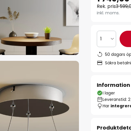
Rek. pris
3 599,
inkl. moms.
1
50 dagars ö
Säkra betal
Information
I lager
Leveranstid: 
Har
integre
Produktdeta