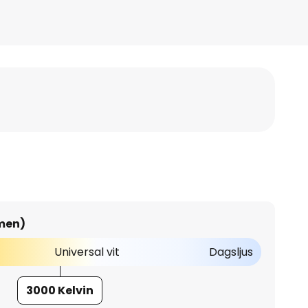
umen)
Universal vit
Dagsljus
3000 Kelvin