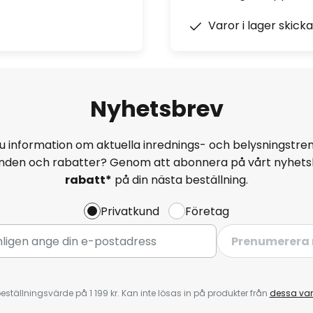
Varor i lager skick
Nyhetsbrev
u information om aktuella inrednings- och belysningstren
anden och rabatter? Genom att abonnera på vårt nyhets
rabatt*
på din nästa beställning.
Privatkund
Företag
Prenumerera 
eställningsvärde på 1 199 kr. Kan inte lösas in på produkter från
dessa va