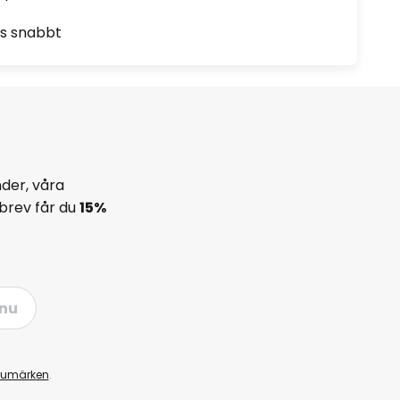
as snabbt
der, våra
brev får du
15%
nu
rumärken
.