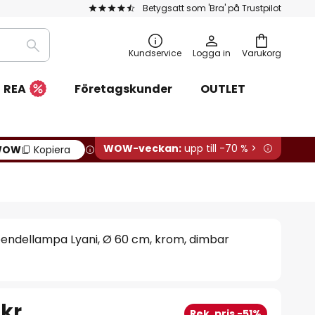
Betygsatt som 'Bra' på Trustpilot
Sök
Kundservice
Logga in
Varukorg
REA
Företagskunder
OUTLET
WOW-veckan:
upp till -70 % >
WOW
Kopiera
endellampa Lyani, Ø 60 cm, krom, dimbar
 kr
Rek. pris -51%