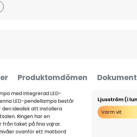
er
Produktomdömen
Dokument
ampa med integrerad LED-
Ljusström (i l
Denna LED-pendellampa består
r den idealisk att installera
Varm vit
tsalen. Ringen har en
från taket på fina vajrar.
usnivåer ovanför ett matbord