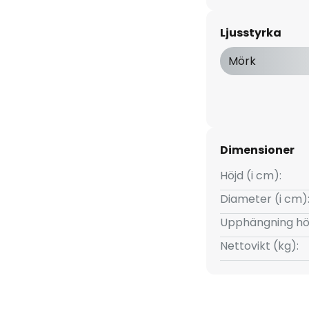
ndellampan dimmas i tre steg
 att skapa både starkt och
Ljusstyrka
.
Mörk
Dimensioner
Höjd (i cm):
Diameter (i cm)
Upphängning hö
Nettovikt (kg):