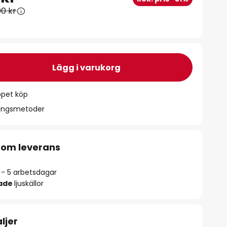
00 kr
Lägg i varukorg
ppet köp
ningsmetoder
 om leverans
2 - 5 arbetsdagar
rade
ljuskällor
ljer