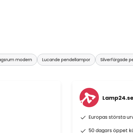
rdagsrum modern
Lucande pendellampor
Silverfärgade 
Lamp24.s
Europas största u
50 dagars öppet k