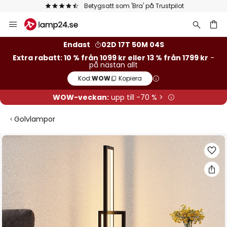
Betygsatt som 'Bra' på Trustpilot
Hoppa
till
innehållet
Endast
02D 17T 50M 03S
Extra rabatt: 10 % från 1099 kr eller 13 % från 1799 kr
-
på nästan allt
Kod:
WOW
Kopiera
WOW-veckan:
upp till -70 % >
Golvlampor
Hoppa
till
slutet
av
bildgalleriet