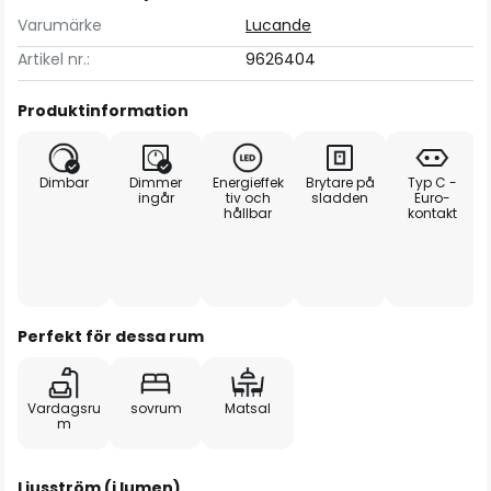
Varumärke
Lucande
Artikel nr.:
9626404
Produktinformation
Dimbar
Dimmer
Energieffek
Brytare på
Typ C -
ingår
tiv och
sladden
Euro-
hållbar
kontakt
Perfekt för dessa rum
Vardagsru
sovrum
Matsal
m
Ljusström (i lumen)