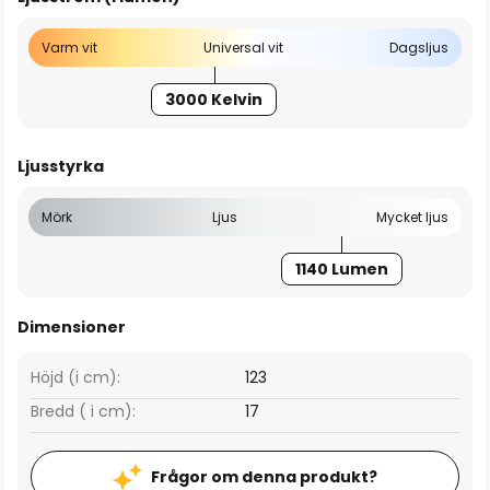
Varm vit
Universal vit
Dagsljus
3000 Kelvin
Ljusstyrka
Mörk
Ljus
Mycket ljus
1140 Lumen
Dimensioner
Höjd (i cm):
123
Bredd ( i cm):
17
Frågor om denna produkt?