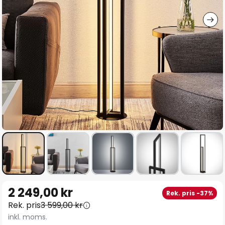
Hoppa
2 249,00 kr
Rek. pris -37%
till
Rek. pris
3 599,00 kr
början
inkl. moms.
av