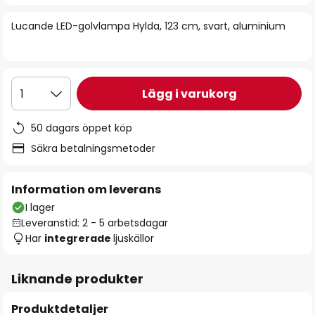
bildgalleriet
Lucande LED-golvlampa Hylda, 123 cm, svart, aluminium
Lägg i varukorg
1
50 dagars öppet köp
Säkra betalningsmetoder
Information om leverans
I lager
Leveranstid: 2 - 5 arbetsdagar
Har
integrerade
ljuskällor
Liknande produkter
Produktdetaljer