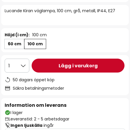
bildgalleriet
Lucande Kiran väglampa, 100 cm, grå, metall, IP44, E27
Höjd (i cm):
100 cm
60 cm
100 cm
Lägg i varukorg
1
50 dagars öppet köp
Säkra betalningsmetoder
Information om leverans
I lager
Leveranstid: 2 - 5 arbetsdagar
Ingen ljuskälla
ingår