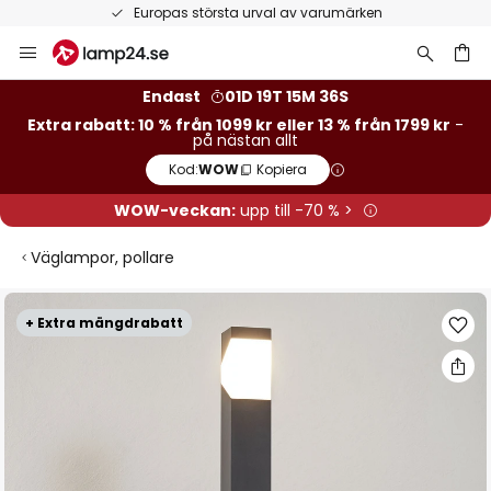
Europas största urval av varumärken
Hoppa
till
innehållet
Endast
01D 19T 15M 35S
Extra rabatt: 10 % från 1099 kr eller 13 % från 1799 kr
-
på nästan allt
Kod:
WOW
Kopiera
WOW-veckan:
upp till -70 % >
Väglampor, pollare
Hoppa
+ Extra mängdrabatt
till
slutet
av
bildgalleriet