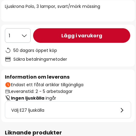
bildgalleriet
Ljuskrona Polo, 3 lampor, svart/mörk mässing
Lägg i varukorg
1
50 dagars öppet köp
Säkra betalningsmetoder
Information om leverans
Endast ett fåtal artiklar tillgängliga
Leveranstid: 2 - 5 arbetsdagar
Ingen ljuskälla
ingår
Välj E27 ljuskälla
Liknande produkter