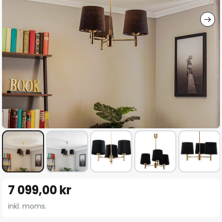
Hoppa
7 099,00 kr
till
början
inkl. moms.
av