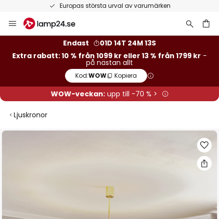
Europas största urval av varumärken
Hoppa
till
innehållet
Endast
01D 14T 24M 12S
Extra rabatt: 10 % från 1099 kr eller 13 % från 1799 kr
-
på nästan allt
Kod:
WOW
Kopiera
WOW-veckan:
upp till -70 % >
Ljuskronor
Hoppa
till
slutet
av
bildgalleriet