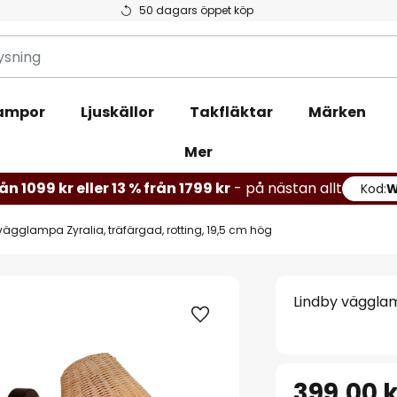
50 dagars öppet köp
ampor
Ljuskällor
Takfläktar
Märken
Mer
ån 1099 kr eller 13 % från 1799 kr
- på nästan allt
Kod:
vägglampa Zyralia, träfärgad, rotting, 19,5 cm hög
Lindby vägglamp
399,00 k