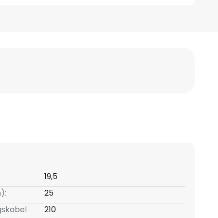
19,5
):
25
gskabel
210