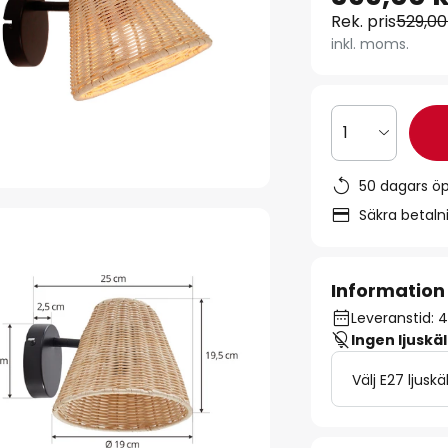
Rek. pris
529,00
inkl. moms.
1
50 dagars ö
Säkra betal
Information
Leveranstid: 4
Ingen ljuskäl
Välj E27 ljuskä