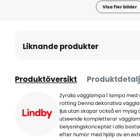
Visa fler bilder
Hoppa
till
början
av
Liknande produkter
bildgalleriet
Produktöversikt
Produktdetalj
Zyralia vägglampa 1 lampa med v
rotting Denna dekorativa väggla
ljus utan skapar också en mysig 
utseende kompletterar vägglamp
belysningskonceptet i alla bos
efter humör med hjälp av en ext