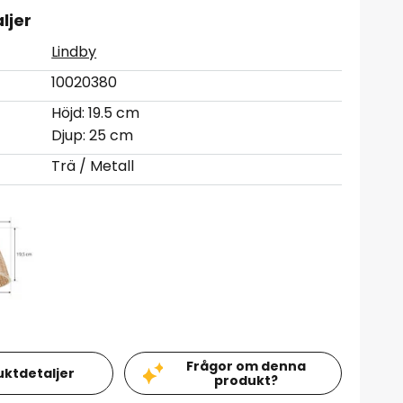
ljer
Lindby
10020380
Höjd: 19.5 cm
Djup: 25 cm
Trä / Metall
Frågor om denna
uktdetaljer
produkt?