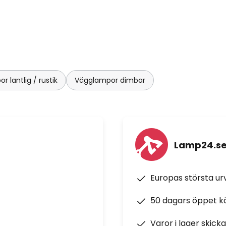
 lantlig / rustik
Vägglampor dimbar
Lamp24.s
Europas största u
50 dagars öppet k
Varor i lager skick