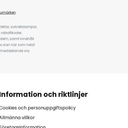
rumärken
.
ktar, solcellslampor,
 rabattkoder,
 dem, samt innehåll
u kan när som helst
tt meddelande via
Information och riktlinjer
Cookies och personuppgiftspolicy
Allmänna villkor
Företagsinformation