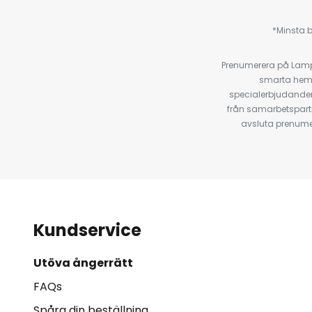
*Minsta b
Prenumerera på Lamp2
smarta hempr
specialerbjudanden
från samarbetspart
avsluta prenumer
Kundservice
Utöva ångerrätt
FAQs
Spåra din beställning