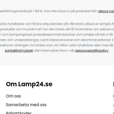
eställningsvärde på 1 199 kr. Kan inte lösas in på produkter från
dessa va
4s nyhetsbrev och få bra erbjudanden på vårt stora utbud av lampor, flä
odukter och mycket mer! Var den första att få information om exklusiva
 och kampanjpriser, produktrekommendationer och nyheter så fort vi får
ners och undersökningar, samt köprecensioner och rekommendationer. D
ationen antingen via länken som du hittar i alla nyhetsbrev eller med e
kontaktformuläret
. Mer information finns i vår
personuppgiftspolicy
.
Om Lamp24.se
Om oss
Samarbeta med oss
Rabattkoder