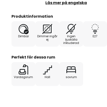
vägglampan kombinerar alla kval
Läs mer på engelska
varumärket Lindby. Vägglampan
E27-sockel. Den här lampan skap
Produktinformation
utrymmen och ger din inredning e
enastående utseende harmoniera
svart med nästan alla inredninga
Dimbar
Dimmer ingår
Ingen
E27
av att bo. Ge ditt belysningsko
ej
ljuskälla
inkluderad
den här fantastiska vägglampan
Perfekt för dessa rum
Vardagsrum
Hall
sovrum