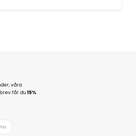
der, våra
brev får du
15%
nu