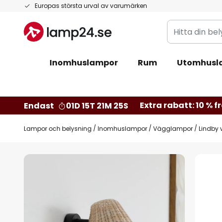
Hoppa
Europas största urval av varumärken
till
Hitta
innehållet
din
belysning
Inomhuslampor
Rum
Utomhusl
Extra rabatt: 10 % fr
Endast
01D 15T 21M 24S
Lampor och belysning
Inomhuslampor
Vägglampor
Lindby 
Hoppa
till
slutet
av
bildgalleriet