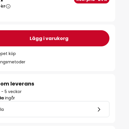
 kr
Lägg i varukorg
ppet köp
ningsmetoder
 om leverans
 - 5 veckor
la
ingår
lla