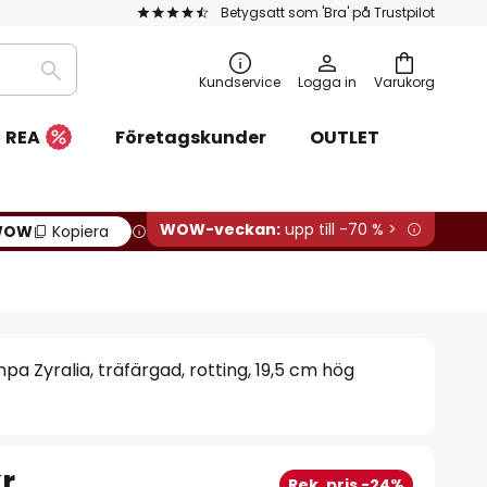
Betygsatt som 'Bra' på Trustpilot
Sök
Kundservice
Logga in
Varukorg
REA
Företagskunder
OUTLET
WOW-veckan:
upp till -70 % >
WOW
Kopiera
a Zyralia, träfärgad, rotting, 19,5 cm hög
r
Rek. pris -24%