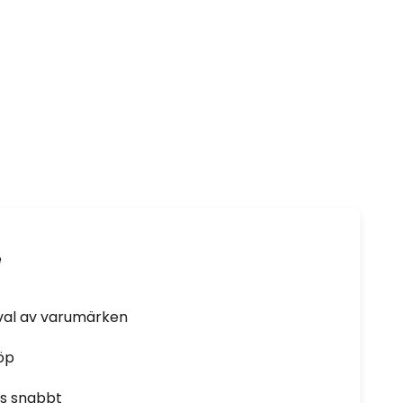
e
rval av varumärken
öp
as snabbt