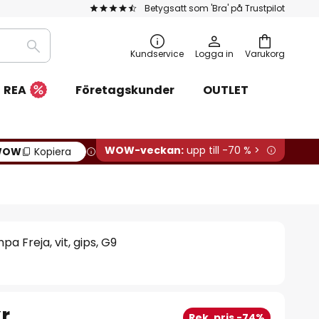
Betygsatt som 'Bra' på Trustpilot
Sök
Kundservice
Logga in
Varukorg
REA
Företagskunder
OUTLET
WOW-veckan:
upp till -70 % >
WOW
Kopiera
a Freja, vit, gips, G9
r
Rek. pris -74%