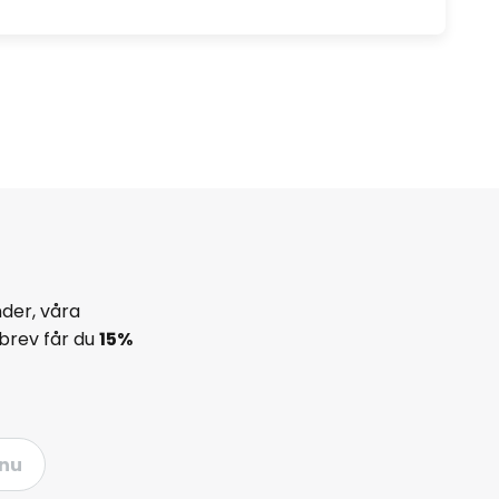
der, våra
brev får du
15%
nu