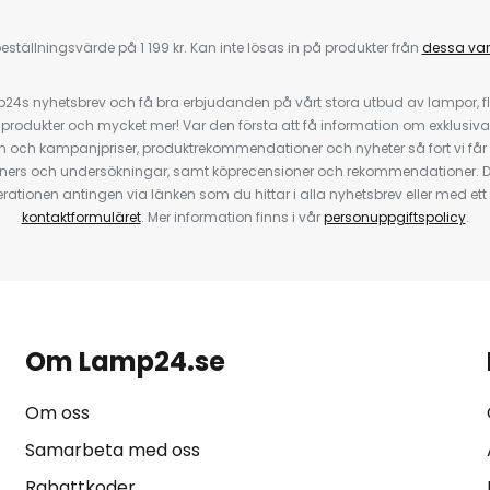
eställningsvärde på 1 199 kr. Kan inte lösas in på produkter från
dessa va
4s nyhetsbrev och få bra erbjudanden på vårt stora utbud av lampor, flä
odukter och mycket mer! Var den första att få information om exklusiva
 och kampanjpriser, produktrekommendationer och nyheter så fort vi får
ners och undersökningar, samt köprecensioner och rekommendationer. D
ationen antingen via länken som du hittar i alla nyhetsbrev eller med e
kontaktformuläret
. Mer information finns i vår
personuppgiftspolicy
.
Om Lamp24.se
Om oss
Samarbeta med oss
Rabattkoder