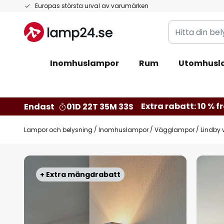
Hoppa
Europas största urval av varumärken
till
Hitta
innehållet
din
belysning
Inomhuslampor
Rum
Utomhusl
Extra rabatt: 10 % fr
Endast
01D 22T 35M 32S
Lampor och belysning
Inomhuslampor
Vägglampor
Lindby 
Hoppa
till
+ Extra mängdrabatt
slutet
av
bildgalleriet