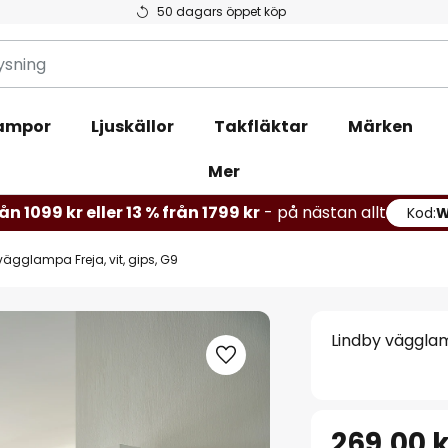
50 dagars öppet köp
ampor
Ljuskällor
Takfläktar
Märken
Mer
ån 1099 kr eller 13 % från 1799 kr
- på nästan allt
Kod:
vägglampa Freja, vit, gips, G9
Lindby vägglamp
269,00 k