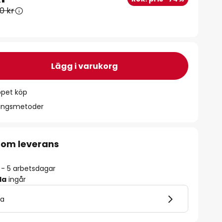
0 kr
Lägg i varukorg
ppet köp
ningsmetoder
 om leverans
2 - 5 arbetsdagar
la
ingår
la