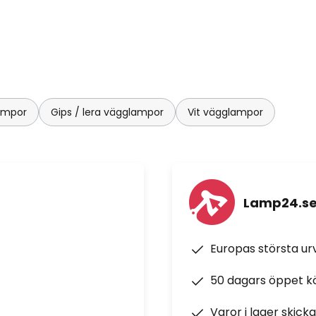
ampor
Gips / lera vägglampor
Vit vägglampor
Lamp24.s
Europas största u
50 dagars öppet k
Varor i lager skick