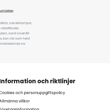
rumärken
.
ktar, solcellslampor,
 rabattkoder,
 dem, samt innehåll
u kan när som helst
tt meddelande via
Information och riktlinjer
Cookies och personuppgiftspolicy
Allmänna villkor
Företagsinformation