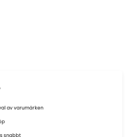
e
rval av varumärken
öp
as snabbt