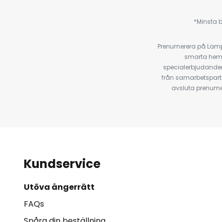
*Minsta b
Prenumerera på Lamp2
smarta hempr
specialerbjudanden
från samarbetspart
avsluta prenumer
Kundservice
Utöva ångerrätt
FAQs
Spåra din beställning