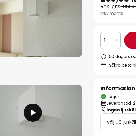
Rek. pris
1 069,0
inkl. moms.
1
50 dagars ö
Säkra betal
Information
I lager
Leveranstid: 
Ingen ljuskäl
Välj G9 ljuskäl