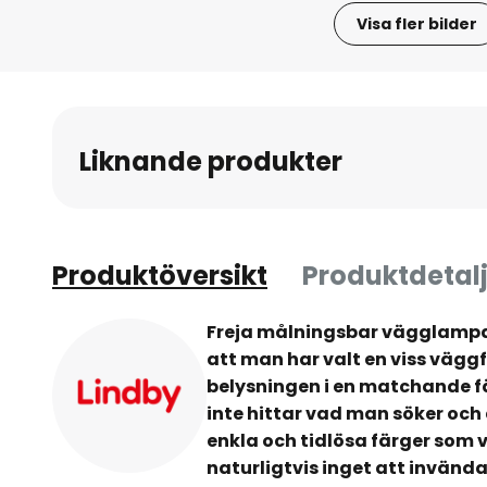
Visa fler bilder
Hoppa
till
början
av
Liknande produkter
bildgalleriet
Produktöversikt
Produktdetalj
Freja målningsbar vägglampa
att man har valt en viss väggf
belysningen i en matchande fä
inte hittar vad man söker och 
enkla och tidlösa färger som vi
naturligtvis inget att invända