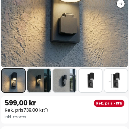
Hoppa
599,00 kr
Rek. pris -19%
till
Rek. pris
739,00 kr
början
inkl. moms.
av
bildgalleriet