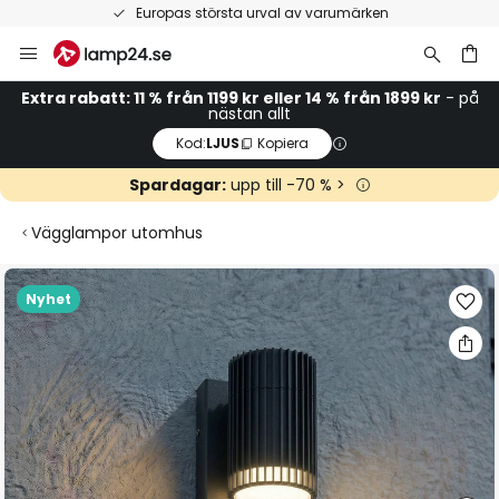
Europas största urval av varumärken
Hoppa
till
innehållet
Extra rabatt: 11 % från 1199 kr eller 14 % från 1899 kr
- på
nästan allt
Kod:
LJUS
Kopiera
Spardagar:
upp till -70 % >
Vägglampor utomhus
Hoppa
Nyhet
till
slutet
av
bildgalleriet