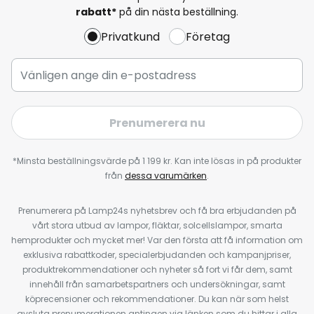
rabatt*
på din nästa beställning.
Privatkund
Företag
Prenumerera nu
*Minsta beställningsvärde på 1 199 kr. Kan inte lösas in på produkter
från
dessa varumärken
.
Prenumerera på Lamp24s nyhetsbrev och få bra erbjudanden på
vårt stora utbud av lampor, fläktar, solcellslampor, smarta
hemprodukter och mycket mer! Var den första att få information om
exklusiva rabattkoder, specialerbjudanden och kampanjpriser,
produktrekommendationer och nyheter så fort vi får dem, samt
innehåll från samarbetspartners och undersökningar, samt
köprecensioner och rekommendationer. Du kan när som helst
avsluta prenumerationen antingen via länken som du hittar i alla