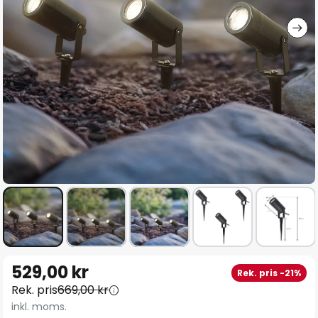
Hoppa
529,00 kr
Rek. pris -21%
till
Rek. pris
669,00 kr
början
inkl. moms.
av