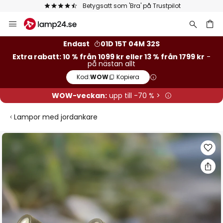
Betygsatt som 'Bra' på Trustpilot
Hoppa
till
innehållet
Endast
01D 15T 04M 31S
Extra rabatt: 10 % från 1099 kr eller 13 % från 1799 kr
-
på nästan allt
Kod:
WOW
Kopiera
WOW-veckan:
upp till -70 % >
Lampor med jordankare
Hoppa
till
slutet
av
bildgalleriet