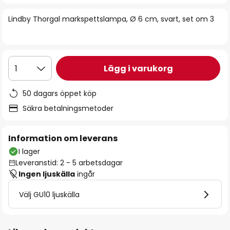
bildgalleriet
Lindby Thorgal markspettslampa, Ø 6 cm, svart, set om 3
Lägg i varukorg
1
50 dagars öppet köp
Säkra betalningsmetoder
Information om leverans
I lager
Leveranstid: 2 - 5 arbetsdagar
Ingen ljuskälla
ingår
Välj GU10 ljuskälla