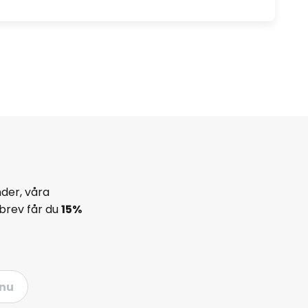
der, våra
brev får du
15%
nu