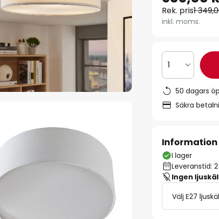
Rek. pris
1 349,0
inkl. moms.
1
50 dagars ö
Säkra betal
Information
I lager
Leveranstid: 
Ingen ljuskäl
Välj E27 ljuskä