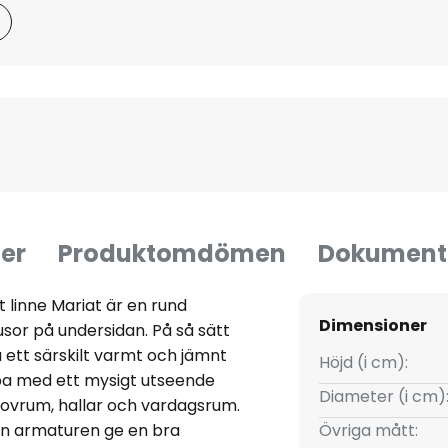
er
Produktomdömen
Dokument
t linne Mariat är en rund
Dimensioner
usor på undersidan. På så sätt
å ett särskilt varmt och jämnt
Höjd (i cm):
mpa med ett mysigt utseende
Diameter (i cm)
 sovrum, hallar och vardagsrum.
an armaturen ge en bra
Övriga mått: