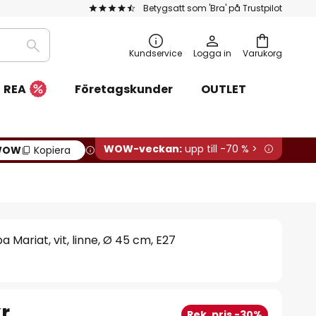
Betygsatt som 'Bra' på Trustpilot
Sök
Kundservice
Logga in
Varukorg
REA
Företagskunder
OUTLET
WOW-veckan:
upp till -70 % >
WOW
Kopiera
 Mariat, vit, linne, Ø 45 cm, E27
r
Rek. pris -30%