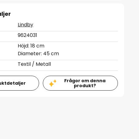
ljer
Lindby
9624031
Höjd: 18 cm
Diameter: 45 cm
Textil / Metall
Frågor om denna
uktdetaljer
produkt?