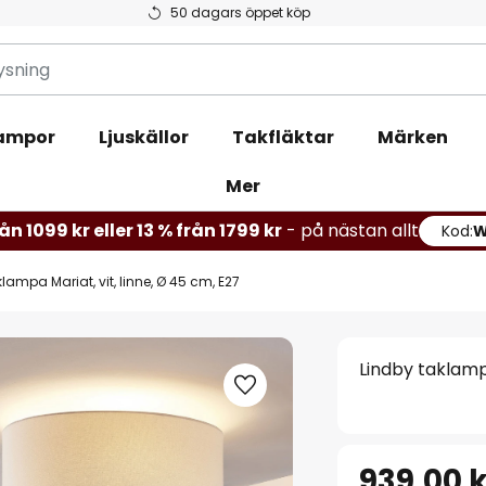
50 dagars öppet köp
ampor
Ljuskällor
Takfläktar
Märken
Mer
ån 1099 kr eller 13 % från 1799 kr
- på nästan allt
Kod:
lampa Mariat, vit, linne, Ø 45 cm, E27
Lindby taklampa
939,00 k