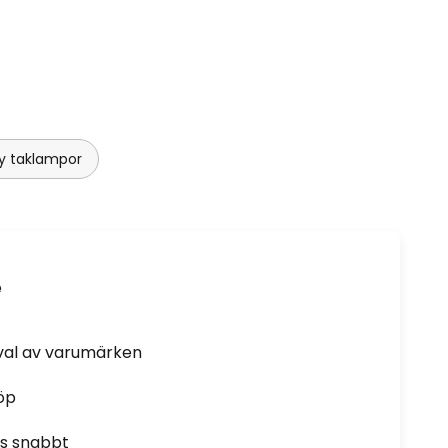
y taklampor
e
rval av varumärken
öp
as snabbt