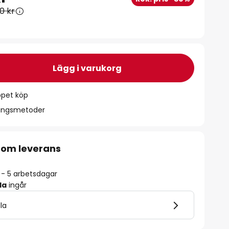
0 kr
Lägg i varukorg
ppet köp
ningsmetoder
 om leverans
2 - 5 arbetsdagar
la
ingår
lla