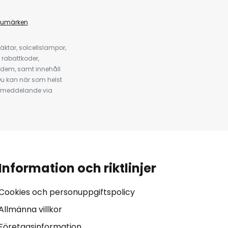
rumärken
.
ktar, solcellslampor,
 rabattkoder,
 dem, samt innehåll
u kan när som helst
tt meddelande via
Information och riktlinjer
Cookies och personuppgiftspolicy
Allmänna villkor
Företagsinformation