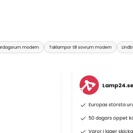
 vardagsrum modern
Taklampor till sovrum modern
Lindb
Lamp24.s
Europas största u
50 dagars öppet k
Varor i lager skick