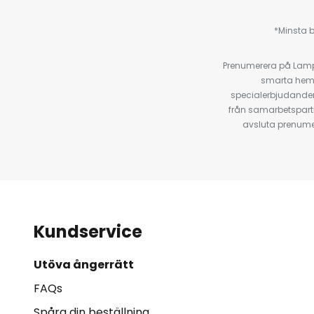
*Minsta b
Prenumerera på Lamp2
smarta hempr
specialerbjudanden
från samarbetspart
avsluta prenumer
Kundservice
Utöva ångerrätt
FAQs
Spåra din beställning