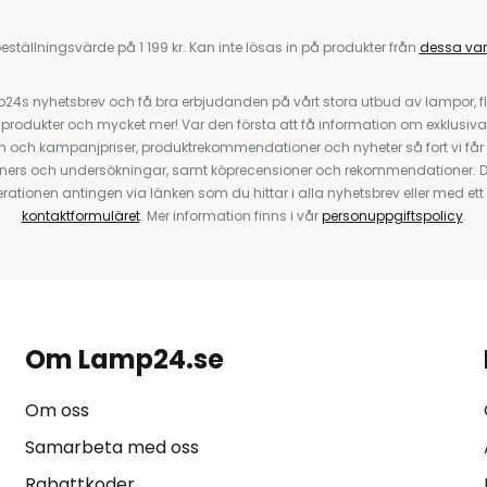
eställningsvärde på 1 199 kr. Kan inte lösas in på produkter från
dessa va
4s nyhetsbrev och få bra erbjudanden på vårt stora utbud av lampor, flä
odukter och mycket mer! Var den första att få information om exklusiva
 och kampanjpriser, produktrekommendationer och nyheter så fort vi får
ners och undersökningar, samt köprecensioner och rekommendationer. D
ationen antingen via länken som du hittar i alla nyhetsbrev eller med e
kontaktformuläret
. Mer information finns i vår
personuppgiftspolicy
.
Om Lamp24.se
Om oss
Samarbeta med oss
Rabattkoder