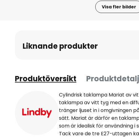
Visa fler bilder
Hoppa
till
början
av
Liknande produkter
bildgalleriet
Produktöversikt
Produktdetalj
Cylindrisk taklampa Mariat av vit
taklampa av vitt tyg med en diff
tränger ljuset in i omgivningen p
sätt. Mariat är därför en takla
som är idealisk för användning i
Tack vare de tre E27-uttagen k