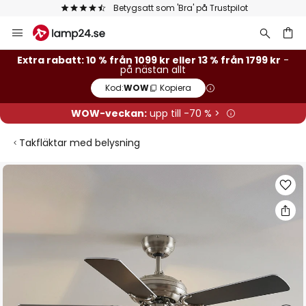
Betygsatt som 'Bra' på Trustpilot
Hoppa
till
innehållet
Extra rabatt: 10 % från 1099 kr eller 13 % från 1799 kr
-
på nästan allt
Kod:
WOW
Kopiera
WOW-veckan:
upp till -70 % >
Takfläktar med belysning
Hoppa
till
slutet
av
bildgalleriet