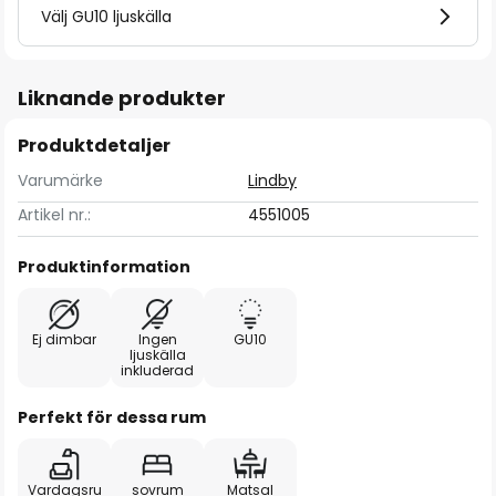
Välj GU10 ljuskälla
Liknande produkter
Produktdetaljer
Varumärke
Lindby
Artikel nr.:
4551005
Produktinformation
Ej dimbar
Ingen
GU10
ljuskälla
inkluderad
Perfekt för dessa rum
Vardagsru
sovrum
Matsal