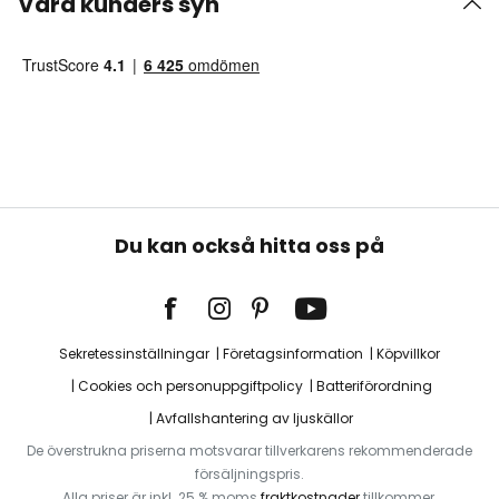
Våra kunders syn
Du kan också hitta oss på
Sekretessinställningar
Företagsinformation
Köpvillkor
Cookies och personuppgiftpolicy
Batteriförordning
Avfallshantering av ljuskällor
De överstrukna priserna motsvarar tillverkarens rekommenderade
försäljningspris.
Alla priser är inkl. 25 % moms
fraktkostnader
tillkommer.