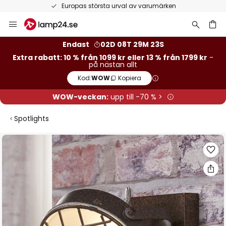
Europas största urval av varumärken
Hoppa
till
innehållet
Endast
02D 08T 29M 22S
Extra rabatt: 10 % från 1099 kr eller 13 % från 1799 kr
-
på nästan allt
Kod:
WOW
Kopiera
WOW-veckan:
upp till -70 % >
Spotlights
Hoppa
till
slutet
av
bildgalleriet