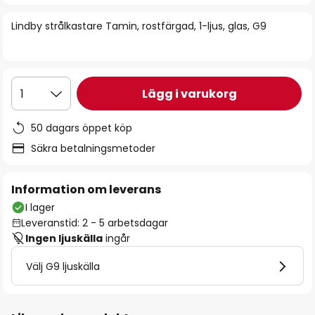
bildgalleriet
Lindby strålkastare Tamin, rostfärgad, 1-ljus, glas, G9
Lägg i varukorg
1
50 dagars öppet köp
Säkra betalningsmetoder
Information om leverans
I lager
Leveranstid: 2 - 5 arbetsdagar
Ingen ljuskälla
ingår
Välj G9 ljuskälla