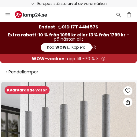
Europas största urval av varumärken
Hoppa
till
innehållet
Endast
01D 17T 44M 56S
Extra rabatt: 10 % från 1099 kr eller 13 % från 1799 kr
-
på nästan allt
Kod:
WOW
Kopiera
WOW-veckan:
upp till -70 % >
Pendellampor
Hoppa
Kvarvarande varor
till
slutet
av
bildgalleriet