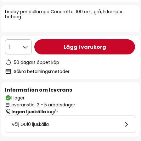
bildgalleriet
Lindby pendellampa Concretto, 100 cm, grå, 5 lampor,
betong
Lägg i varukorg
1
50 dagars öppet köp
Säkra betalningsmetoder
Information om leverans
I lager
Leveranstid: 2 - 5 arbetsdagar
Ingen ljuskälla
ingår
Välj GU10 ljuskälla